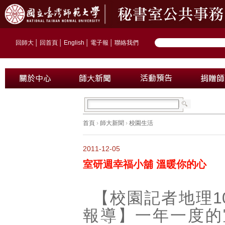
回師大
│
回首頁
│
English
│
電子報
│
聯絡我們
首頁
›
師大新聞
›
校園生活
2011-12-05
室研週幸福小舖 溫暖你的心
【校園記者地理1
報導】一年一度的