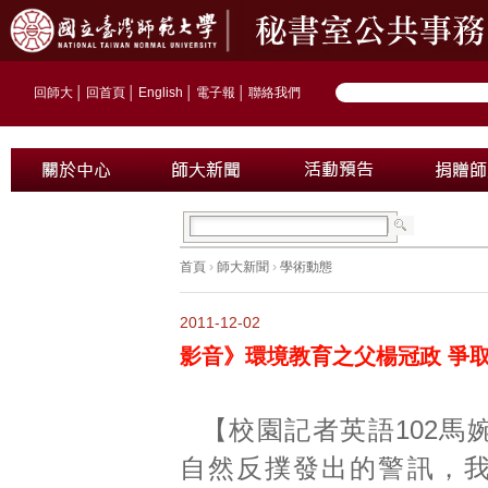
回師大
│
回首頁
│
English
│
電子報
│
聯絡我們
首頁
›
師大新聞
›
學術動態
2011-12-02
影音》環境教育之父楊冠政 爭
【校園記者英語102馬
自然反撲發出的警訊，