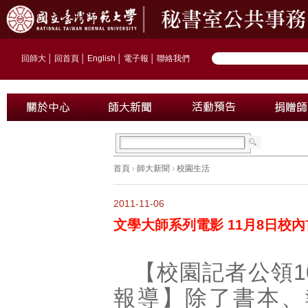
回師大
│
回首頁
│
English
│
電子報
│
聯絡我們
首頁
›
師大新聞
›
校園生活
2011-11-06
文學大師系列電影 11月8日校
【校園記者公領
1
報導】除了書本、