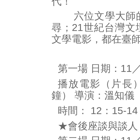
代
！
六位文學大師
尋；
世紀台灣文
21
文學電影，都在臺
第一場
日期：
11
播放電影（片長
鐘）
導演：溫知儀
時間：
：
12
15-14
★會後座談與談人