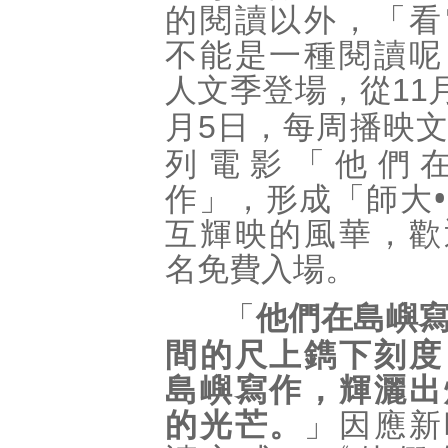
的閱讀以外，「看
不能是一種閱讀呢
人文季登場，從
11
月
日，每周播映文
5
列電影「他們
作」，形成「師大
互輝映的風華，歡
名免費入場。
「
他們在島嶼
間的尺上鐫下刻度
島嶼寫作
，輝灑出
的光芒。
」
因應新