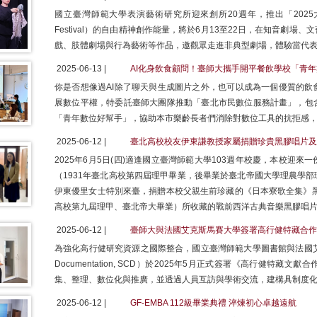
國立臺灣師範大學表演藝術研究所迎來創所20週年，推出「2025大師小劇
Festival）的自由精神創作能量，將於6月13至22日，在知音劇
戲、肢體劇場與行為藝術等作品，邀觀眾走進非典型劇場，體驗當代
2025-06-13 |
AI化身飲食顧問！臺師大攜手開平餐飲學校「青年
你是否想像過AI除了聊天與生成圖片之外，也可以成為一個優質的飲
展數位平權，特委託臺師大團隊推動「臺北市民數位服務計畫」，包
「青年數位好幫手」，協助本市樂齡長者們消除對數位工具的抗拒感
2025-06-12 |
臺北高校校友伊東謙教授家屬捐贈珍貴黑膠唱片及
2025年6月5日(四)適逢國立臺灣師範大學103週年校慶，本校迎
（1931年臺北高校第四屆理甲畢業，後畢業於臺北帝國大學理農學
伊東優里女士特別來臺，捐贈本校父親生前珍藏的《日本寮歌全集》黑
高校第九屆理甲、臺北帝大畢業）所收藏的戰前西洋古典音樂黑膠唱
2025-06-12 |
臺師大與法國艾克斯馬賽大學簽署高行健特藏合作
為強化高行健研究資源之國際整合，國立臺灣師範大學圖書館與法國艾克斯馬賽
Documentation, SCD）於2025年5月正式簽署《高行健特
集、整理、數位化與推廣，並透過人員互訪與學術交流，建構具制度
2025-06-12 |
GF-EMBA 112級畢業典禮 淬煉初心卓越遠航