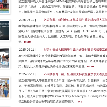
國立臺灣師範大學管理學院GF-EMBA國際時尚高階管理碩士在職專班
名詞是「卓越」，來自工商管理、新聞媒體、演藝界等領域的業界菁
生，除畢業生與與會師長外，也有歷屆校友與家長親臨現場，為畢業
2025-06-12 |
教育部藝才研討會6/16登場 探討藝術課程與人工
教育部藝術才能專長領域輔導團自109學年度成立以來，每年均會舉
於6月16日辦理年度研討會，主題為【A+++藝團：ARTS.AI.AC
團召集人擔任主持人，以藝術、人工智能、行動為研討會三大核心
涵。
more
2025-06-11 |
影音》臺師大國際學生參訪雄獅集團 探索留臺工
為強化國際學生對臺灣就業環境的認識與實務了解，臺師大國際事務處於
國際生）參訪雄獅生活事業集團在臺北市的四處據點，透過實地參
式，以及以人類健康福祉為終極目標的未來發展藍圖。
more
2025-06-11 |
不同的教育「楓」景 臺師大師資生在加拿大看見
國立臺灣師範大學獲教育部113年度「國外教育見習」計畫補助，由
婕、美術系陳韻晴、心輔系彭蒨蓉、卓苡絨、教育系楊詠晴、特教系賴
月17日至5月31日至加拿大姐妹校英屬哥倫比亞大學 (The University of 
合下，進入兩所當地中學West Point Grey Academy與St. Geor
等活動提升師資生教學知能及擴展國際視野。
more