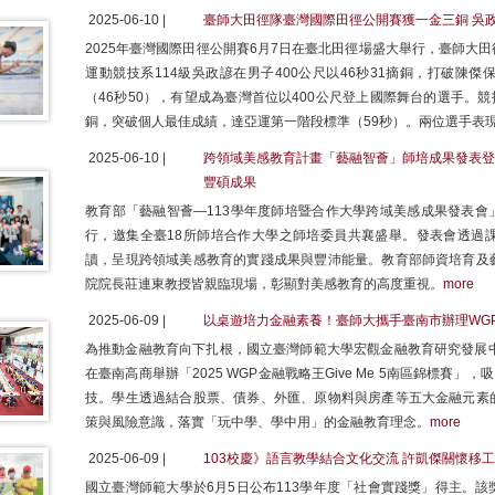
2025-06-10 |
臺師大田徑隊臺灣國際田徑公開賽獲一金三銅 吳
2025年臺灣國際田徑公開賽6月7日在臺北田徑場盛大舉行，臺師大
運動競技系114級吳政諺在男子400公尺以46秒31摘銅，打破陳
（46秒50），有望成為臺灣首位以400公尺登上國際舞台的選手。競技
銅，突破個人最佳成績，達亞運第一階段標準（59秒）。兩位選手表
2025-06-10 |
跨領域美感教育計畫「藝融智薈」師培成果發表登場
豐碩成果
教育部「藝融智薈—113學年度師培暨合作大學跨域美感成果發表會」
行，邀集全臺18所師培合作大學之師培委員共襄盛舉。發表會透過
讀，呈現跨領域美感教育的實踐成果與豐沛能量。教育部師資培育及
院院長莊連東教授皆親臨現場，彰顯對美感教育的高度重視。
more
2025-06-09 |
以桌遊培力金融素養！臺師大攜手臺南市辦理WGP
為推動金融教育向下扎根，國立臺灣師範大學宏觀金融教育研究發展中
在臺南高商舉辦「2025 WGP金融戰略王Give Me 5南區錦標賽
技。學生透過結合股票、債券、外匯、原物料與房產等五大金融元素
策與風險意識，落實「玩中學、學中用」的金融教育理念。
more
2025-06-09 |
103校慶》語言教學結合文化交流 許凱傑關懷移
國立臺灣師範大學於6月5日公布113學年度「社會實踐獎」得主。