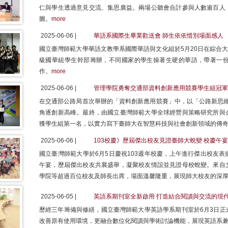
仁與學生透過意見交流、集思廣益。兩場公聽會合計參與人數逾百人
圖。
more
2025-06-06 |
華語系國際生畢業歡送會 師生依依惜別場面感人
國立臺灣師範大學華語文教學系國際華語與文化組於5月20日在綜合大
級國華組學生幹部籌辦，不同國家的學生操著生硬的華語，帶著一
作。
more
2025-06-06 |
管理學院勇奪交通部資料創新應用競賽學生組冠軍
在交通部公路局首次舉辦的「資料創新應用競賽」中，以「公路新思維，
角逐創新高峰。最終，由國立臺灣師範大學全球經營與策略研究所與
獲學生組第一名，以實力寫下臺師大在智慧科技與社會創新領域的傳
2025-06-06 |
103校慶》歷屆傑出校友見證臺師大蛻變 校慶午
國立臺灣師範大學於6月5日慶祝103週年校慶，上午進行傑出校友
午宴，歷屆傑出校友共襄盛舉，凝聚校友情誼並見證母校蛻變。來自
學院等超過百位校友及師長出席，場面溫馨隆重，展現師大校友的深
2025-06-05 |
英語系期刊室全新啟用 打造結合閱讀與交流的現
歷經三年籌備與修繕，國立臺灣師範大學英語學系期刊室於6月3日正
改善原有使用環境，更融合數位化閱讀與學術討論機能，展現英語系