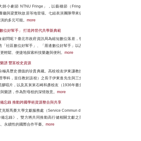
節 NTNU Fringe」，以藝穗節（Fringe
場、文薈廳與梁實秋故居等地登場。七組表演團隊帶來偶
表演的多元可能。
more
數位好幫手」 打造跨世代共學新典範
食顧問呢？臺北市政府資訊局為縮短數位落差，發
含「社區數位好幫手」、「厝邊數位好幫手」以及
，更輕鬆、便捷地探索科技樂趣與便利。
more
樂譜 豐富校史資源
來一份極具歷史價值的珍貴典藏。高校校友伊東謙教授
部理學科，並任教於該校）之長子伊東進先生與三女
膠唱片，以及其舅舅石崎和彥校友（1936年臺北
片與樂譜，作為對母校的深情致意。
more
備忘錄 推動跨國學術資源整合與共享
大學文獻服務處（Service Commun de
藏文獻合作備忘錄》。雙方將共同推動高行健相關文獻之蒐
化、永續性的國際合作平臺。
more