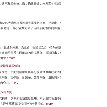
，共同凝聚全校共識，描繪臺師大未來五年發展藍
樓210大廳舉辦國際學生畢業歡送會。活動由二年
份的熱情，齊心協力完成了台前幕後複雜的籌備工
數據創未來」為主題，全國125組、467位精英
企業管理學系共同組成的跨域團隊，脫穎而出，榮
奇篇章！
more
宴凝聚榮耀與情誼
表揚大會，午間於福華飯店舉行校慶暨傑出校友表揚
文學院、理學院、音樂系、教育學院、運動與休閒
厚向心力。
more
代學術空間
式揭幕，以嶄新面貌重新啟用。本次空間改造不僅
兼具歷史底蘊與現代精神的全新樣貌。
more