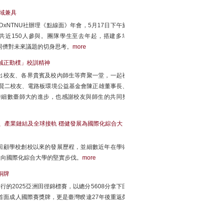
跨域兼具
xNTNU社辦理《點線面》年會，5月17日下午於
共近150人參與。團隊學生至去年起，搭建多場
同儕對未來議題的切身思考。
more
「誠正勤樸」校訓精神
傑出校友、各界貴賓及校內師生等齊聚一堂，一起祝
江賢二校友、電路板環境公益基金會陳正雄董事長、
時細數臺師大的進步，也感謝校友與師生的共同努
、產業鏈結及全球接軌 穩健發展為國際化綜合大
時回顧學校創校以來的發展歷程，並細數近年在學術
邁向國際化綜合大學的堅實步伐。
more
能銅牌
的2025亞洲田徑錦標賽，以總分5608分拿下田
首面成人國際賽獎牌，更是臺灣睽違27年後重返榮