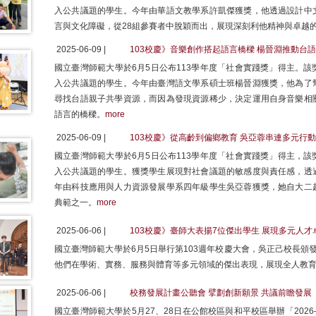
入公共議題的學生。今年由華語文教學系許凱傑獲獎，他透過設計中
言與文化障礙，從28組參賽者中脫穎而出，展現深刻利他精神與卓越
2025-06-09 |
103校慶》音樂創作搭起語言橋樑 楊晉淵推動台
國立臺灣師範大學於6月5日公布113學年度「社會實踐獎」得主。
入公共議題的學生。今年由臺灣語文學系碩士班楊晉淵獲獎，他為了
尋找台語親子共學資源，而因為發現資源稀少，決定運用自身音樂相
語言的橋樑。
more
2025-06-09 |
103校慶》從高齡到偏鄉教育 吳亞蓉串連多元行
國立臺灣師範大學於6月5日公布113學年度「社會實踐獎」得主，
入公共議題的學生。獲獎學生展現對社會議題的敏感度與責任感，透
年由科技應用與人力資源發展學系四年級學生吳亞蓉獲獎，她自大二
典範之一。
more
2025-06-06 |
103校慶》臺師大表揚7位傑出學生 展現多元人才
國立臺灣師範大學於6月5日舉行第103週年校慶大會，吳正己校長頒
他們在學術、實務、服務與體育等多元領域的傑出表現，展現全人教
2025-06-06 |
校務發展計畫公聽會 擘劃創新願景 共議前瞻發展
國立臺灣師範大學於5月27、28日在公館校區與和平校區舉辦「202