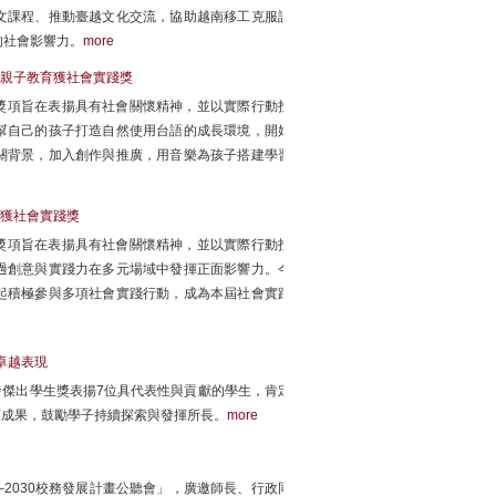
文課程、推動臺越文化交流，協助越南移工克服語
的社會影響力。
more
語親子教育獲社會實踐獎
該獎項旨在表揚具有社會關懷精神，並以實際行動投
幫自己的孩子打造自然使用台語的成長環境，開始
關背景，加入創作與推廣，用音樂為孩子搭建學習
動獲社會實踐獎
該獎項旨在表揚具有社會關懷精神，並以實際行動投
過創意與實踐力在多元場域中發揮正面影響力。今
起積極參與多項社會實踐行動，成為本屆社會實踐
卓越表現
發傑出學生獎表揚7位具代表性與貢獻的學生，肯定
育成果，鼓勵學子持續探索與發揮所長。
more
6–2030校務發展計畫公聽會」，廣邀師長、行政同