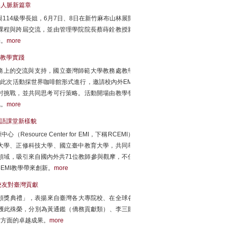
與人脈新篇章
與114級學長姐，6月7日、8日在新竹麻布山林展開
課程與跨屆交流，並由管理學院院長蔡蒔銓教授親
端。
more
化教學實踐
tion）實務上的交流與支持，國立臺灣師範大學教務處教學
。此次活動採世界咖啡館形式進行，邀請校內外EMI
討挑戰，並共同思考可行策略。活動開場由教學發
氛。
more
雙語課堂新樣貌
source Center for EMI，下稱RCEMI）
大學、正修科技大學、國立臺中教育大學，共同舉
領域，吸引來自國內外共71位教師參與觀摩，不僅
EMI教學帶來創新。
more
校友對臺灣貢獻
揚頒獎典禮」，表揚來自臺灣各大專院校、在全球各
獲此殊榮，分別為黃通鑑（僑務貢獻類）、李三財
才方面的卓越成果。
more