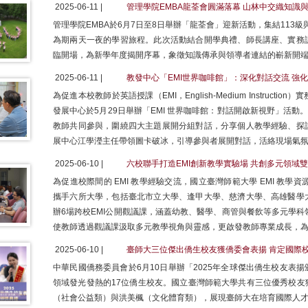
2025-06-11 |
管理學院EMBA龍荃會圓滿落幕 山林中交織知識
管理學院EMBA於6月7日至8日舉辦「龍荃會」迎新活動，集結113級
為期兩天一夜的學習旅程。此次活動結合開學典禮、師長講座、實務
臨開場，為新學年度揭開序幕，象徵知識傳承與領導者連結的嶄新開
2025-06-11 |
教發中心「EMI世界咖啡館」：深化對話交流 強
為促進本校教師於英語授課（EMI，English-Medium Instruc
發展中心於5月29日舉辦「EMI 世界咖啡館：對話開啟新視野」活動
教師共同參與，圍繞四大主題展開分組對話，分享個人教學經驗、探
展中心江學瀅主任帶領圖卡破冰，引導參與者展開對話，活絡現場氣
2025-06-10 |
六校聯手打造EMI創新教學實驗場 共創多元領域
為促進校際間的 EMI 教學經驗交流，國立臺灣師範大學 EMI 教學資源中心（Re
攜手六所大學，包括臺北市立大學、逢甲大學、慈濟大學、高雄醫學
辦6場跨校EMI公開觀議課，涵蓋幼教、醫學、商管與餐飲等多元學科
使教師透過觀議課汲取多元教學視角與靈感，更啟發教師專業成長，為
2025-06-10 |
臺師大三位傑出僑生校友獲僑委會表揚 肯定國際
中華民國僑務委員會於6月10日舉辦「2025年全球傑出僑生校友表
領域發光發熱的17位僑生校友。國立臺灣師範大學共有三位優秀校友
（社會公益類）與洪美楓（文化體育類），展現臺師大在培育國際人