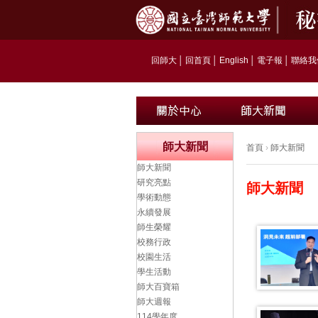
回師大
│
回首頁
│
English
│
電子報
│
聯絡我
師大新聞
首頁
›
師大新聞
師大新聞
研究亮點
師大新聞
學術動態
永續發展
師生榮耀
校務行政
校園生活
學生活動
師大百寶箱
師大週報
114學年度