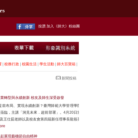
按讚 加入《師大》粉絲團
耀
|
校務行政
|
校園生活
|
學生活動
|
師大百寶箱
|
新聞投稿
企業轉型與永續創新 校友及師生深受啟發
提前布局、實現永續創新？臺灣師範大學管理學院
蒞臨，主講「洞見未來．超前部署」。4月20日當
長及王仕茹老師以及校友會第四屆新任理事長龍筱芬
ore
13起展現藝穗節自由精神