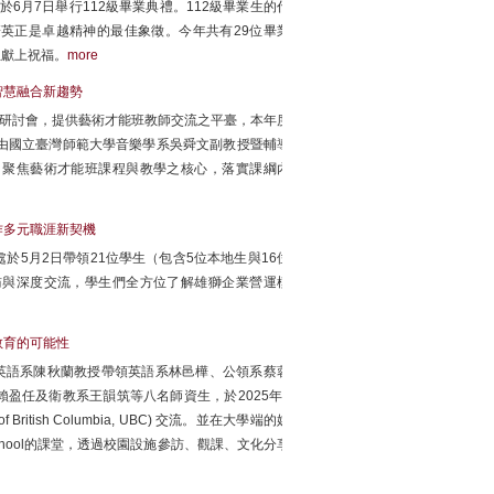
於6月7日舉行112級畢業典禮。112級畢業生的代
英正是卓越精神的最佳象徵。今年共有29位畢業
生獻上祝福。
more
智慧融合新趨勢
辦研討會，提供藝術才能班教師交流之平臺，本年度
T】，由國立臺灣師範大學音樂學系吳舜文副教授暨輔導
，聚焦藝術才能班課程與教學之核心，落實課綱內
作多元職涯新契機
5月2日帶領21位學生（包含5位本地生與16位
訪與深度交流，學生們全方位了解雄獅企業營運模
教育的可能性
英語系陳秋蘭教授帶領英語系林邑樺、公領系蔡蓉
盈任及衛教系王韻筑等八名師資生，於2025年5
British Columbia, UBC) 交流。並在大學端的媒
ge’s School的課堂，透過校園設施參訪、觀課、文化分享