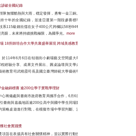
政諺破全國紀錄
田徑隊無懼酷熱與大雨，穩定發揮，勇奪一金三銅。
傑保持十年的全國紀錄，並達亞運第一階段參賽標準
系115級鍾欣儒在女子400公尺跨欄以58秒94奪
現亮眼，未來將持續挑戰極限，為國爭光。
more
 18所師培合作大學共襄盛舉展現 跨域美感教育
於114年6月6日在牯嶺街小劇場藝文空間盛大舉
課程經驗分享、成果文件展出、圓桌論壇與文學走
藝術教育司武曉霞司長及國立臺灣師範大學藝術學
金融錦標賽 逾200位學子實戰學理財
心籌備處與臺南市政府教育局攜手合作，6月6日
」，吸引臺南與嘉義地區逾200位高中與國中學生同場競
的策略桌遊進行對戰，在模擬市場中學習判斷、決
工獲社會實踐獎
該獎項旨在表揚具有社會關懷精神，並以實際行動投