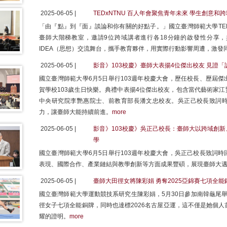
2025-06-05 |
TEDxNTNU 百人年會聚焦青年未來 學生創意和
「由『點』到『面』談論和你有關的好點子。」國立臺灣師範大學TED
臺師大階梯教室，邀請9位跨域講者進行各18分鐘的啟發性分享，
IDEA（思想）交流舞台，攜手教育夥伴，用實際行動影響周遭，激發
2025-06-05 |
影音》103校慶》臺師大表揚4位傑出校友 見證
國立臺灣師範大學6月5日舉行103週年校慶大會，歷任校長、歷屆
賀學校103歲生日快樂。典禮中表揚4位傑出校友，包含當代藝術家
中央研究院李艷惠院士、前教育部長潘文忠校友。吳正己校長致詞
力，讓臺師大能持續前進。
more
2025-06-05 |
影音》103校慶》吳正己校長：臺師大以跨域創新
學
國立臺灣師範大學6月5日舉行103週年校慶大會，吳正己校長致詞
表現、國際合作、產業鏈結與教學創新等方面成果豐碩，展現臺師大
2025-06-05 |
臺師大田徑女將陳彩娟 勇奪2025亞錦賽七項全
國立臺灣師範大學運動競技系研究生陳彩娟，5月30日參加南韓龜尾舉行
徑女子七項全能銅牌，同時也達標2026名古屋亞運，這不僅是她個人
耀的證明。
more