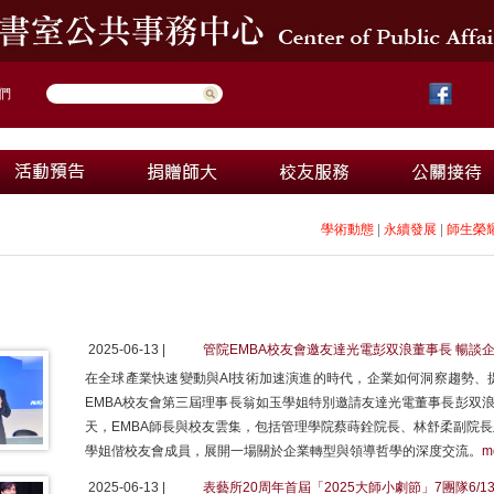
們
學術動態
|
永續發展
|
師生榮
2025-06-13 |
管院EMBA校友會邀友達光電彭双浪董事長 暢談
在全球產業快速變動與AI技術加速演進的時代，企業如何洞察趨勢、
EMBA校友會第三屆理事長翁如玉學姐特別邀請友達光電董事長彭双浪
天，EMBA師長與校友雲集，包括管理學院蔡蒔銓院長、林舒柔副院
學姐偕校友會成員，展開一場關於企業轉型與領導哲學的深度交流。
m
2025-06-13 |
表藝所20周年首屆「2025大師小劇節」7團隊6/