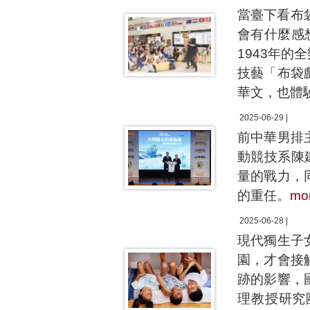
當臺下看布
會有什麼感
1943年
技藝「布袋
華文，也體
2025-06-29 |
前中華男排
動競技系陳
量的戰力，
的重任。
mo
2025-06-28 |
現代獨生子
園，才會接
跡的影響，
理教授研究