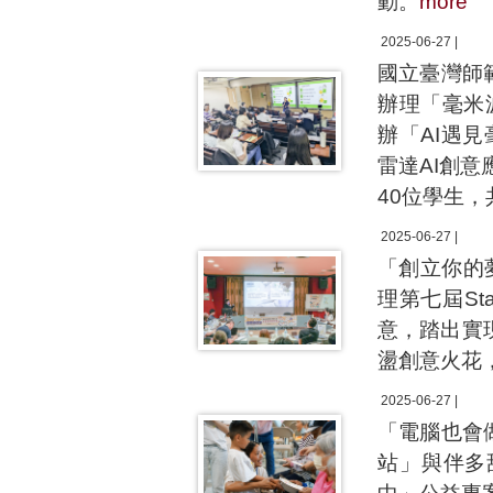
動。
more
2025-06-27 |
國立臺灣師
辦理「毫米
辦「AI遇
雷達AI創
40位學生
2025-06-27 |
「創立你的
理第七屆S
意，踏出實
盪創意火花
2025-06-27 |
「電腦也會
站」與伴多