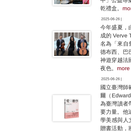
中」公益專
乾禮盒。
mo
2025-06-26 |
今年盛夏，
成的 Ver
名為「來自
德布西、巴
神遊穿越法
夜色。
more
2025-06-26 |
國立臺灣師
爾（Edwar
為臺灣讀者
要力量。他
學美感與人
贈書活動，