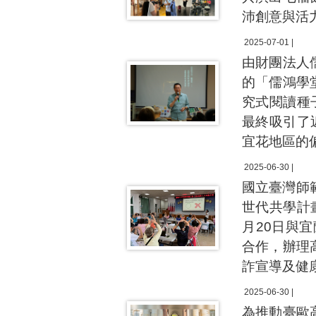
沛創意與活
2025-07-01 |
由財團法人
的「儒鴻學堂
究式閱讀種
最終吸引了
宜花地區的
2025-06-30 |
國立臺灣師
世代共學計
月20日與
合作，辦理
詐宣導及健
2025-06-30 |
為推動臺歐