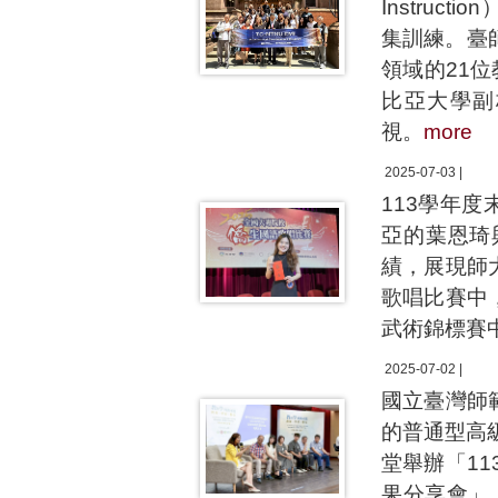
Instru
集訓練。臺
領域的21
比亞大學副校
視。
more
2025-07-03 |
113學年
亞的葉恩琦
績，展現師
歌唱比賽中
武術錦標賽
2025-07-02 |
國立臺灣師
的普通型高
堂舉辦「1
果分享會」