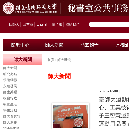
回師大
│
回首頁
│
English
│
電子報
│
聯絡我們
師大新聞
首頁
›
師大新聞
師大新聞
研究亮點
師大新聞
學術動態
永續發展
2025-07-08 |
師生榮耀
校務行政
臺師大運動
校園生活
心、工業技
學生活動
子王智慧運
師大百寶箱
師大週報
運動用品展
114學年度