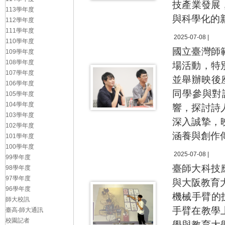
技產業發展
113學年度
與科學化的
112學年度
111學年度
2025-07-08 |
110學年度
國立臺灣師
109學年度
108學年度
場活動，特
107學年度
並舉辦映後
106學年度
同學參與對
105學年度
104學年度
響，探討詩
103學年度
深入誠摯，
102學年度
涵養與創作
101學年度
100學年度
2025-07-08 |
99學年度
臺師大科技
98學年度
97學年度
與大阪教育
96學年度
機械手臂的
師大校訊
手臂在教學
臺高‧師大通訊
校園記者
學與教育大