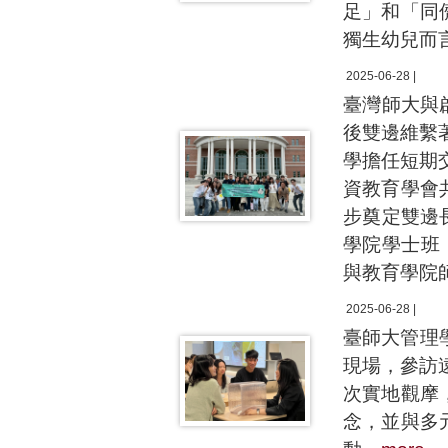
足」和「同
獨生幼兒而
2025-06-28 |
臺灣師大與啟
後雙邊維繫
學擔任短期
資教育學會
步奠定雙邊
學院學士班
與教育學院
2025-06-28 |
臺師大管理
現場，參訪
次實地觀摩
念，並與多