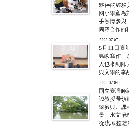
夥伴的經驗
國小學童為對
手熱情參與
團隊合作的
2025-07-07 |
5月11日
島嶼寫作」
人也來到師
與文學的掌
2025-07-04 |
國立臺灣師
誠教授帶領
學參與。課
景、水文治
從流域整體