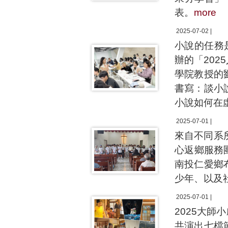
表。
more
2025-07-02 |
小說的任務
辦的「20
學院教授的
書寫：談小
小說如何在
2025-07-01 |
來自不同系
心返鄉服務
南投仁愛鄉
少年、以及
2025-07-01 |
2025大師
共演出七檔