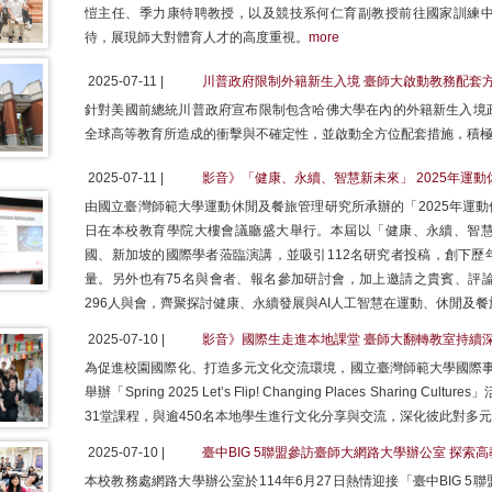
愷主任、季力康特聘教授，以及競技系何仁育副教授前往國家訓練
待，展現師大對體育人才的高度重視。
more
2025-07-11 |
川普政府限制外籍新生入境 臺師大啟動教務配套方
針對美國前總統川普政府宣布限制包含哈佛大學在內的外籍新生入境
全球高等教育所造成的衝擊與不確定性，並啟動全方位配套措施，積
2025-07-11 |
影音》「健康、永續、智慧新未來」 2025年運
由國立臺灣師範大學運動休閒及餐旅管理研究所承辦的「2025年運動
日在本校教育學院大樓會議廳盛大舉行。本屆以「健康、永續、智
國、新加坡的國際學者蒞臨演講，並吸引112名研究者投稿，創下歷
量。另外也有75名與會者、報名參加研討會，加上邀請之貴賓、評
296人與會，齊聚探討健康、永續發展與AI人工智慧在運動、休閒及
2025-07-10 |
影音》國際生走進本地課堂 臺師大翻轉教室持續
為促進校園國際化、打造多元文化交流環境，國立臺灣師範大學國際事務
舉辦「Spring 2025 Let’s Flip! Changing Places Shari
31堂課程，與逾450名本地學生進行文化分享與交流，深化彼此對多
2025-07-10 |
臺中BIG 5聯盟參訪臺師大網路大學辦公室 探索
本校教務處網路大學辦公室於114年6月27日熱情迎接「臺中BIG 