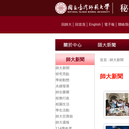
回師大
│
回首頁
│
English
│
電子報
│
聯絡我
師大新聞
首頁
›
師大新聞
師大新聞
研究亮點
師大新聞
學術動態
永續發展
師生榮耀
校務行政
校園生活
學生活動
師大百寶箱
師大週報
114學年度