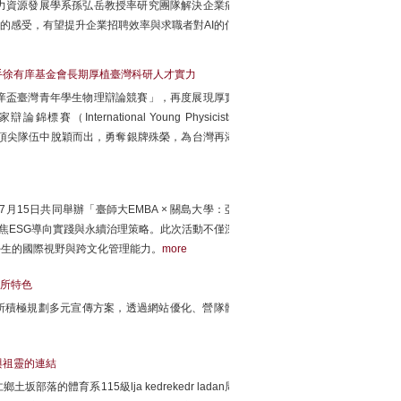
力資源發展學系孫弘岳教授率研究團隊解決企業痛
同的感受，有望提升企業招聘效率與求職者對AI的信
手徐有庠基金會長期厚植臺灣科研人才實力
庠盃臺灣青年學生物理辯論競賽」，再度展現厚實
ternational Young Physicists'
球35國頂尖隊伍中脫穎而出，勇奪銀牌殊榮，為台灣再添
m）7月15日共同舉辦「臺師大EMBA × 關島大學：亞
inar）」，聚焦ESG導向實踐與永續治理策略。此次活動不僅深
學生的國際視野與跨文化管理能力。
more
系所特色
所積極規劃多元宣傳方案，透過網站優化、營隊體
與祖靈的連結
體育系115級lja kedrekedr ladan周