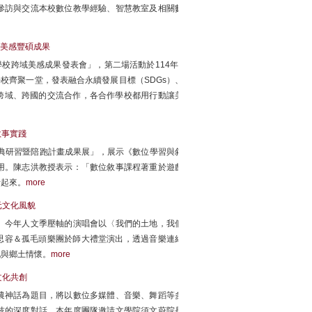
參訪與交流本校數位教學經驗、智慧教室及相關數
美感豐碩成果
校跨域美感成果發表會」，第二場活動於114年7
校齊聚一堂，發表融合永續發展目標（SDGs）、
跨域、跨國的交流合作，各合作學校都用行動讓美
敘事實踐
典研習暨陪跑計畫成果展」，展示《數位學習與敘
用。陳志洪教授表示：「數位敘事課程著重於遊戲
活起來。
more
元文化風貌
。今年人文季壓軸的演唱會以〈我們的土地，我們
與羅思容＆孤毛頭樂團於師大禮堂演出，透過音樂連結
化與鄉土情懷。
more
文化共創
農神話為題目，將以數位多媒體、音樂、舞蹈等多
技的深度對話。本年度團隊邀請文學院須文蔚院長