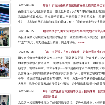
2025-07-16 |
影音》表藝所張稜校友榮獲首屆臺北戲劇獎最佳
由臺北市文化局主辦的首屆「臺北戲劇獎」於7月7日晚間在臺北表演
元風貌與卓越成就。國立臺灣師範大學表演藝術研究所校友、演員
生》，以真摯自然的表演和深厚的唱功，奪下「最佳音樂劇類女演員
2025-07-15 |
物理系攜手九州大學推動海外半導體實習 培育具
為促進國際化發展並深化跨國學術合作，國立臺灣師範大學訂定「推
20至25萬元，鼓勵師生走出校園，與全球接軌。
more
2025-07-15 |
「越」洋見習，「南」向築夢：胡臺校課室裡的教
國立臺灣師範大學獲教育部113年度「國外教育見習」計畫補助，於20
助理教授率領八位師資生──衛教系李櫻婷、衛教系陳昱安、幼家科學
顏志凌、地理系鍾曜、體育系陳諾──前往越南胡志明市臺灣學校（簡
見習除深入參與胡臺校的教學觀摩與試教實作外，亦有參訪駐胡志明
中學，拓展師資生的國際教育視野。同時，為進一步了解胡臺校推動
大教堂、咖啡公寓與濱成市場等文化場域，從中認識課程設計的背景
2025-07-14 |
8場「國際生留台就業輔導講座」圓滿落幕 國際
規劃與發展
為協助本校國際學生深入了解臺灣職場環境、提升求職技能，並順利