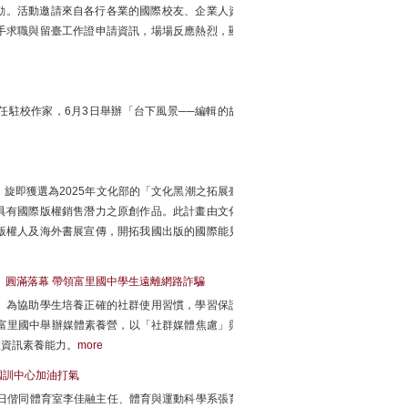
活動。活動邀請來自各行各業的國際校友、企業人資
手求職與留臺工作證申請資訊，場場反應熱烈，顯
駐校作家，6月3日舉辦「台下風景──編輯的故
旋即獲選為2025年文化部的「文化黑潮之拓展臺
文化部嚴選具有國際版權銷售潛力之原創作品。此計畫由文化
版權人及海外書展宣傳，開拓我國出版的國際能見
ine！」圓滿落幕 帶領富里國中學生遠離網路詐騙
。為協助學生培養正確的社群使用習慣，學習保護
富里國中舉辦媒體素養營，以「社群媒體焦慮」與
體資訊素養能力。
more
國訓中心加油打氣
10日偕同體育室李佳融主任、體育與運動科學系張育