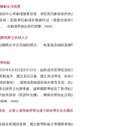
音樂劇女演員獎
藝術中心球劇場隆重登場，表彰當代劇場創作的多
張稜，憑藉果陀劇場音樂劇作品《親愛的彼得先
獎」，在劇場界掀起熱烈迴響。
more
國際視野之科研人才
動國際合作交流補助辦法」，每案最高補助新臺幣
學初航
25年6月8日至6月22日，由師資培育學院高松景
系鄭嵐萍、國文系呂沂蓁、國文系洪齊安、科技系
稱胡臺校），展開為期兩週的海外教育見習。此次
臺北經濟文化辦事處、越華國際學校及丁善理紀念
的校本課程《西貢時光機》，團隊亦實地走訪西貢
與精神。
more
校友、企業人資與政府單位接力助攻學生在台職涯
銜接未來職涯發展，國立臺灣師範大學國際事務處