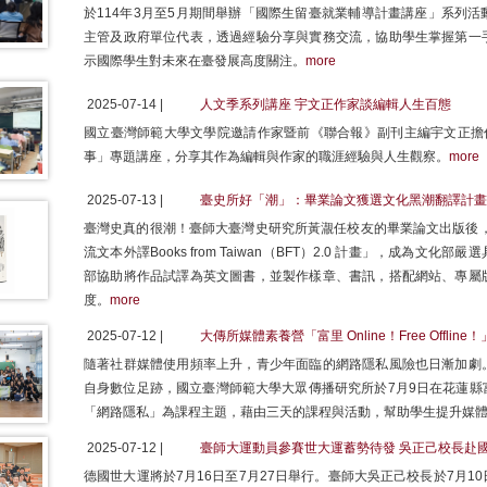
於114年3月至5月期間舉辦「國際生留臺就業輔導計畫講座」系列
主管及政府單位代表，透過經驗分享與實務交流，協助學生掌握第一
示國際學生對未來在臺發展高度關注。
more
2025-07-14 |
人文季系列講座 宇文正作家談編輯人生百態
國立臺灣師範大學文學院邀請作家暨前《聯合報》副刊主編宇文正擔任
事」專題講座，分享其作為編輯與作家的職涯經驗與人生觀察。
more
2025-07-13 |
臺史所好「潮」：畢業論文獲選文化黑潮翻譯計畫
臺灣史真的很潮！臺師大臺灣史研究所黃㵾任校友的畢業論文出版後，
流文本外譯Books from Taiwan（BFT）2.0 計畫」，成為
部協助將作品試譯為英文圖書，並製作樣章、書訊，搭配網站、專屬
度。
more
2025-07-12 |
大傳所媒體素養營「富里 Online！Free Offl
隨著社群媒體使用頻率上升，青少年面臨的網路隱私風險也日漸加劇
自身數位足跡，國立臺灣師範大學大眾傳播研究所於7月9日在花蓮縣
「網路隱私」為課程主題，藉由三天的課程與活動，幫助學生提升媒
2025-07-12 |
臺師大運動員參賽世大運蓄勢待發 吳正己校長赴
德國世大運將於7月16日至7月27日舉行。臺師大吳正己校長於7月