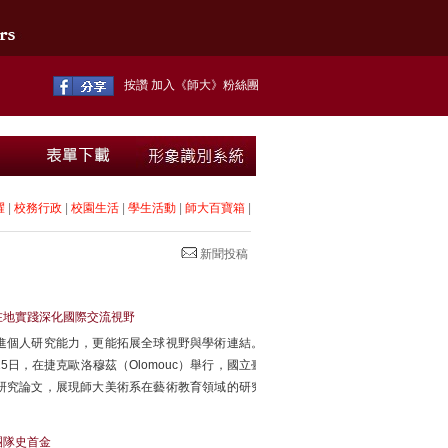
按讚 加入《師大》粉絲團
耀
|
校務行政
|
校園生活
|
學生活動
|
師大百寶箱
|
新聞投稿
在地實踐深化國際交流視野
進個人研究能力，更能拓展全球視野與學術連結。
25日，在捷克歐洛穆茲（Olomouc）舉行，國立臺
研究論文，展現師大美術系在藝術教育領域的研究
團隊史首金