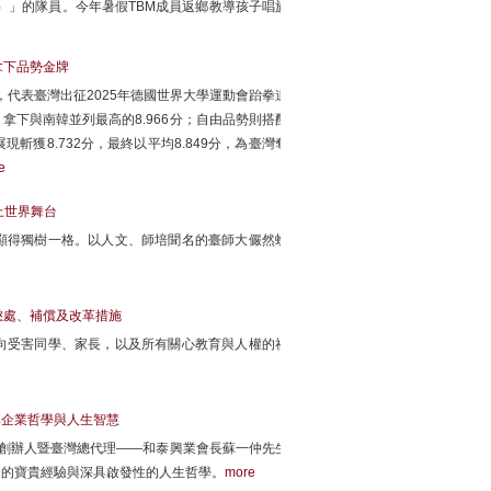
謠傳唱隊）」的隊員。今年暑假TBM成員返鄉教導孩子唱族
拿下品勢金牌
，代表臺灣出征2025年德國世界大學運動會跆拳道
下與南韓並列最高的8.966分；自由品勢則搭配
獲8.732分，最終以平均8.849分，為臺灣奪
e
上世界舞台
顯得獨樹一格。以人文、師培聞名的臺師大儼然蛻
懲處、補償及改革措施
向受害同學、家長，以及所有關心教育與人權的社
享企業哲學與人生智慧
調創辦人暨臺灣總代理——和泰興業會長蘇一仲先生
中的寶貴經驗與深具啟發性的人生哲學。
more