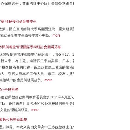
中心探視選手，並由國訓中心執行長龔榮堂親自接
案 積極接引受影響學生
政策，國立臺灣師範大學高度關注此一重大發展對
極協助受影響學生銜接學業不中斷。
more
動休閒與餐旅管理國際學術研討會圓滿落幕
休閒與餐旅管理國際學術研討會」，於5月17、18
慧新未來」為主題，邀請四位來自美國、日本、韓
年最多投稿者的紀錄，甚至超越線上會議的投稿數
論人、引言人與本所工作人員、志工、校友，共計
餐旅領域中的應用與發展趨勢。
more
深化全球視野
處與教務處共同教育委員會於2025年4月至5月
ng Cultures」活動，邀請來自世界各地的70位本校國際學生走進
元文化的理解與尊重。
more
高教數位教學新風貌
5聯盟」師長。本次來訪由文華高中王彥妮教務主任率