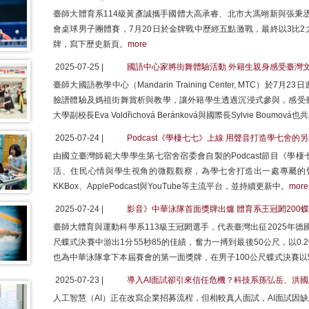
臺師大體育系114級黃彥誠攜手國體大高承睿、北市大馮翊新與張秉丞
會桌球男子團體賽，7月20日於金牌戰中歷經五點激戰，最終以3比
牌，寫下歷史新頁。
more
2025-07-25 |
國語中心家將街舞體驗活動 外籍生親身感受臺灣
臺師大國語教學中心（Mandarin Training Center, MTC
臉譜體驗及媽祖街舞賞析與教學，讓外籍學生透過沉浸式參與，感受
大學副校長Eva Voldřichová Beránková與國際長Sylvie Boumov
2025-07-24 |
Podcast《學棲七七》上線 用聲音打造學七舍的
由國立臺灣師範大學學生第七宿舍宿委會自製的Podcast節目《學
活、住民心情與學生視角的微觀觀察，為學七舍打造出一處專屬的聲音場域。
KKBox、ApplePodcast與YouTube等主流平台，並持續更新中。
more
2025-07-24 |
影音》中華泳隊首面獎牌出爐 體育系王冠閎200
臺師大體育與運動科學系113級王冠閎選手，代表臺灣出征2025年德
尺蝶式決賽中游出1分55秒85的佳績，奮力一搏到最後50公尺，以0.26秒
也為中華泳隊拿下本屆賽會的第一面獎牌，在男子100公尺蝶式決賽以5
2025-07-23 |
導入AI面試卻引來信任危機？科技系孫弘岳、洪
人工智慧（AI）正在改寫企業招募流程，但相較真人面試，AI面試因