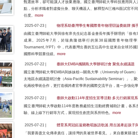
甄選效率，卻可能讓人才放棄應徵。國立臺灣師範大學科技應用與人
點，分析求職者對虛擬分身、聊天機器人、解釋型AI三種AI面試官不
任度。
more
2025-07-23 |
物理系助臺灣學生奪國際青年物理辯論賽銀牌 攜
由國立臺灣師範大學與徐有庠先生紀念基金會長年攜手辦理的「徐有
成果。2025年7月，於瑞典隆德舉行的第38屆國際青年物理學家辯論錦標賽（In
Tournament, IYPT）中，代表臺灣出賽的五位高中生從來自全
國際科學競賽佳績。
more
2025-07-22 |
臺師大EMBA攜關島大學辦研討會 聚焦永續議題
國立臺灣師範大學EMBA與姊妹校—關島大學（University of Gua
太地區永續議題研討會（Asia-Pacific Sustainability Sem
化兩校學術合作，更打造橫跨產官學界的國際交流平台，進一步強化
2025-07-22 |
臺師大啟動114年度招生宣導活動 多元行銷展現
國立臺灣師範大學啟動114年度教務處招生活動經費補助計畫，各系
驗、線上線下行銷等方式，展現招生創意與系所特色。
more
2025-07-21 |
體育系周冠鈺返鄉教唱族語歌謠 用古謠牽起孩子
「我要善盡文化傳承責任，讓排灣的美被世界看見。」來自臺東縣達仁鄉土坂部落的