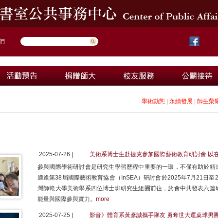
們
學術動態
|
永續發展
|
師生榮
2025-07-26 |
美術系博士生赴捷克參加國際藝術教育研討會 以
參與國際學術研討會是研究生學習歷程中重要的一環，不僅有助於精
適逢第38屆國際藝術教育協會（InSEA）研討會於2025年7月21日至
灣師範大學美術學系四位博士班研究生組團前往，於會中共發表六篇
能量與國際參與實力。
more
2025-07-25 |
影音》體育系黃彥誠攜手隊友 勇奪世大運桌球男