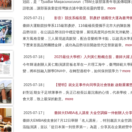
冠鈺，是「TjuaBar Maqacuvucuvun（TBM土坂部落青年歌
語歌謠，讓部落孩童從排灣族古謠中聽見祖靈的聲音。
more
2025-07-21 |
影音》競技系楊長螢、郭彥妤 德國世大運為臺灣
臺師大運動競技學系115級郭彥妤、116級楊長螢攜手北市大的陳歆雅
品勢項目，在公認品勢項目中穩定發揮，展現高度同步性與充沛氣勢，拿
東方風格音樂，三人展現超高默契，配合音樂精準卡點，以超高水準展現斬
下歷來首面品勢團體金牌，成功為品勢項目開啟世代交替新篇章。
mor
2025-07-18 |
2025最佳大學榜》入列黃仁勳概念股，臺師大躍
今年輝達創辦人黃仁勳演講背板名單在一片理工海中，臺灣師範大學
變，將科技融入辦學DNA中。在轉型過程中，如何保持競爭力？
more
2025-07-18 |
【聲明】就女足事件向同學及社會致歉 啟動重審
針對近期女子足球隊事件，吳正己校長以最沉痛的心情，代表學校，
會大眾，致上最深的歉意。
more
2025-07-17 |
臺師大EMBA名人講座 大金空調蘇一仲創辦人分
臺師大EMBA校友會於7月12日舉辦「名人講座」，特別邀請大金空
蒞臨演講，並以「從日本第一到世界第一」為題，分享其在企業經營