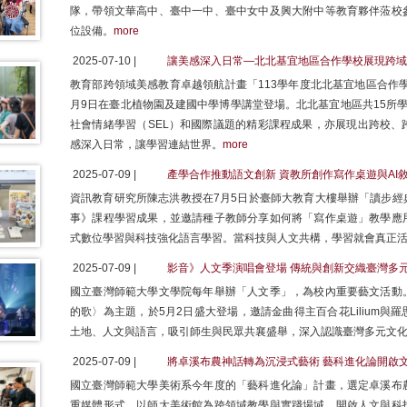
隊，帶領文華高中、臺中一中、臺中女中及興大附中等教育夥伴蒞校
位設備。
more
2025-07-10 |
讓美感深入日常—北北基宜地區合作學校展現跨域
教育部跨領域美感教育卓越領航計畫「113學年度北北基宜地區合作學
月9日在臺北植物園及建國中學博學講堂登場。北北基宜地區共15所學
社會情緒學習（SEL）和國際議題的精彩課程成果，亦展現出跨校、
感深入日常，讓學習連結世界。
more
2025-07-09 |
產學合作推動語文創新 資教所創作寫作桌遊與AI
資訊教育研究所陳志洪教授在7月5日於臺師大教育大樓舉辦「讀步經
事》課程學習成果，並邀請種子教師分享如何將「寫作桌遊」教學應
式數位學習與科技強化語言學習。當科技與人文共構，學習就會真正
2025-07-09 |
影音》人文季演唱會登場 傳統與創新交織臺灣多
國立臺灣師範大學文學院每年舉辦「人文季」，為校內重要藝文活動
的歌〉為主題，於5月2日盛大登場，邀請金曲得主百合花Lilium
土地、人文與語言，吸引師生與民眾共襄盛舉，深入認識臺灣多元文
2025-07-09 |
將卓溪布農神話轉為沉浸式藝術 藝科進化論開啟
國立臺灣師範大學美術系今年度的「藝科進化論」計畫，選定卓溪布
重媒體形式，以師大美術館為跨領域教學與實踐場域，開啟人文與科