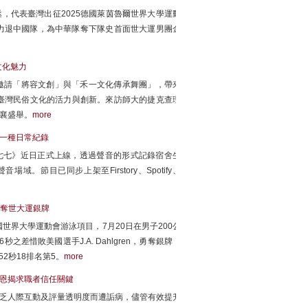
，代表臺灣出征2025德國萊茵魯爾世界大學運動
2力退中國隊，為中華隊奪下隊史首面世大運男團金
文化魅力
）於7月23日邀請「將容文創」與「禾一文化傳承舞團」，帶來
臺灣民俗文化的活力與創新。來訪師大的捷克查理
á也共襄盛舉。
more
另一種日常紀錄
棲七七》近日正式上線，透過聲音的形式記錄宿舍生
節目已同步上架至Firstory、Spotify、
蝶奪世大運銀牌
國世界大學運動會游泳項目，7月20日在男子200公
之差惜敗美國選手J.A. Dahlgren，勇奪銀牌，
2秒18排名第5。
more
國恩揭求職者信任關鍵
缺乏人際互動及評量透明度而遭詬病，儘管有效提升