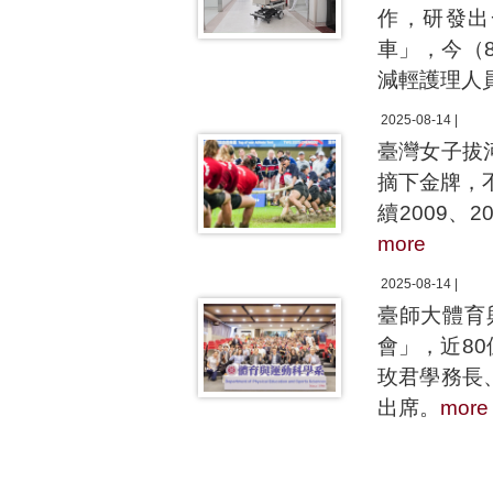
作，研發出
車」，今（
減輕護理人
2025-08-14 |
臺灣女子拔
摘下金牌，
續2009、
more
2025-08-14 |
臺師大體育
會」，近8
玫君學務長
出席。
more