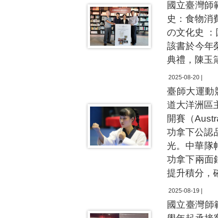
國立臺灣師
史：食物消
の文化史 
該書於今年
典禮，陳玉
2025-08-20 |
臺師大運動
道大洋洲區主席盃
開賽（Aus
功拿下公認
光。中華隊
功拿下兩面
提升積分，
2025-08-19 |
國立臺灣師