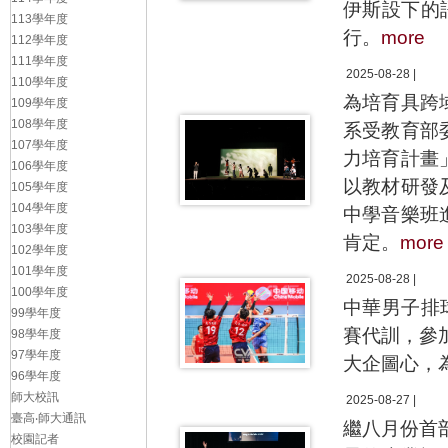
伊斯設下的
113學年度
行。
more
112學年度
111學年度
2025-08-28 |
110學年度
為培育具跨
109學年度
108學年度
系受教育部
107學年度
力培育計畫
106學年度
以教材研發
105學年度
104學年度
中學音樂班
103學年度
肯定。
more
102學年度
101學年度
2025-08-28 |
100學年度
中華男子排
99學年度
賽代訓，參
98學年度
97學年度
大企圖心，
96學年度
師大校訊
2025-08-27 |
臺高‧師大通訊
繼八月份首部
校園記者