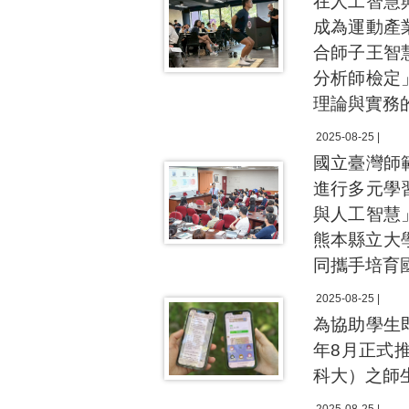
在人工智慧
成為運動產
合師子王智
分析師檢定
理論與實務
2025-08-25 |
國立臺灣師
進行多元學
與人工智慧
熊本縣立大
同攜手培育
2025-08-25 |
為協助學生
年8月正式
科大）之師