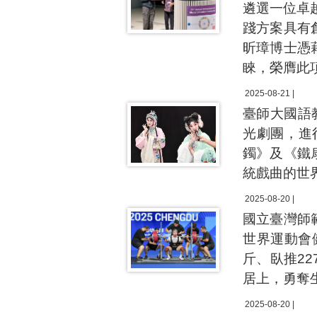
遴選一位卓越
踐方案具有
昕璋博士憑
睞，榮膺此
2025-08-21 |
臺師大國語教學中
光劇團，進
鐲》及《鐵
統戲曲的世
2025-08-20 |
國立臺灣師
世界運動會
斤、臥推227
居上，勇奪
2025-08-20 |