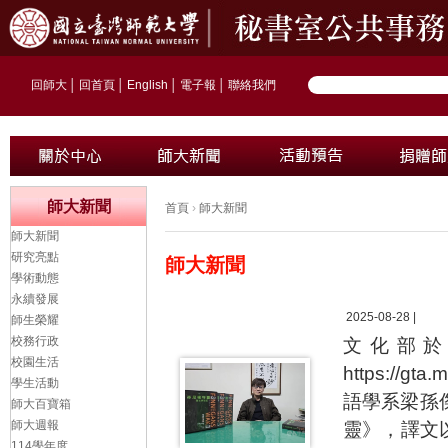
回師大
│
回首頁
│
English
│
電子報
│
聯絡我們
師大新聞
首頁
›
師大新聞
師大新聞
研究亮點
師大新聞
學術動態
永續發展
2025-08-28 |
師生榮耀
校務行政
文化部於
校園生活
https://g
學生活動
語學系梁孫
師大百寶箱
師大週報
靈》，譯文
114學年度