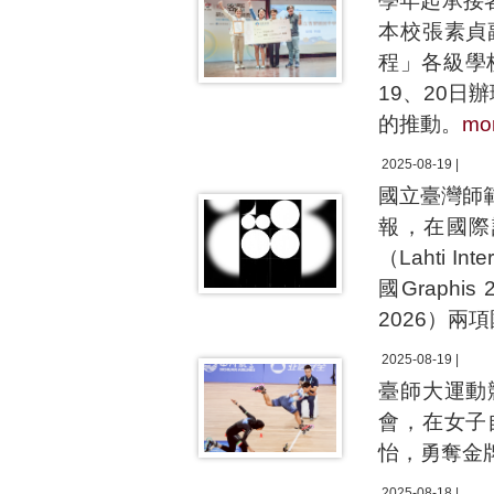
學年起承接
本校張素貞
程」各級學
19、20
的推動。
mo
2025-08-19 |
國立臺灣師
報，在國際
（Lahti In
國Graphis 
2026）
2025-08-19 |
臺師大運動
會，在女子
怡，勇奪金
2025-08-18 |