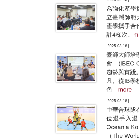
為強化產學
立臺灣師範
產學攜手合
計4梯次。
m
2025-08-18 |
臺師大師培學
會」(IBE
趨勢與實踐
凡。從IB
色。
more
2025-08-18 |
中華合球隊
位選手入選國
Oceania 
（The Wo