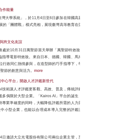
合作能量
灣大學系統」，於11月4日至6日參加在韓國高麗
展的「團體戰」模式亮相，展現臺灣高等教育在亞
創意與跨文化友誼
處於10月31日萬聖節當天舉辦「萬聖節特效妝×
臨指導電影特效妝。來自日本、德國、韓國、馬來
0位行政同仁熱情參與，在造型師的巧手指導下，學
萬聖節的創意與活力。
more
慧評鑑中心平台」開啟人才評鑑新世代
I技術讓人才評鑑更客觀、高效、普及，傳統評鑑
限於大型企業。「Kairos AI」平台的誕生，
持專業準確度的同時，大幅降低評鑑所需的人力與
是中小型企業，也能以合理成本導入完整的評鑑流
月4日邀請大立光電股份有限公司兩位企業主管，至