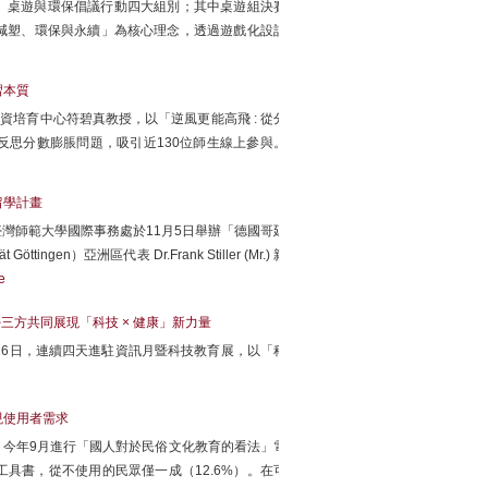
、桌遊與環保倡議行動四大組別；其中桌遊組決賽
伍以「減塑、環保與永續」為核心理念，透過遊戲化設計
習本質
資培育中心符碧真教授，以「逆風更能高飛 : 從分
思分數膨脹問題，吸引近130位師生線上參與。
留學計畫
灣師範大學國際事務處於11月5日舉辦「德國哥廷
ingen）亞洲區代表 Dr.Frank Stiller (Mr.) 親
e
三方共同展現「科技 × 健康」新力量
至16日，連續四天進駐資訊月暨科技教育展，以「科
現使用者需求
今年9月進行「國人對於民俗文化教育的看法」電
具書，從不使用的民眾僅一成（12.6%）。在可