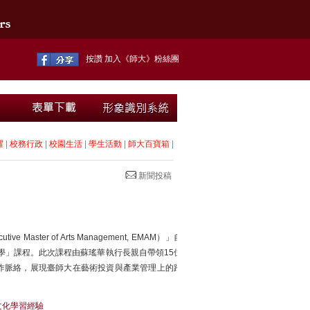
按讚 加入《師大》粉絲團
耀
|
校務行政
|
校園生活
|
學生活動
|
師大百寶箱
|
新聞投稿
er of Arts Management, EMAM）」自
術見學」課程。此次課程由蘇瑤華執行長親自帶領15位
作脈絡，展現臺師大在藝術投資與產業管理上的跨
文化學習經驗