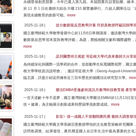
永續環保創意競賽，今年已邁入第九屆。本屆競賽共設置貼圖、繪本
於 11 月 1 日在臺師大綜合大樓 210 展覽廳舉行。六組入圍隊
展現永續教育的創新可能。
more
2025-11-18 |
從分數膨脹反思教學評量 符碧真教授呼籲回歸學
國立臺灣師範大學教學發展中心於11月6日舉辦講座，邀請臺灣大學師
數膨脹反思學習本質與教學評鑑」為題，爬梳相關文獻和國際趨勢，反
more
2025-11-18 |
諾貝爾獎得主搖籃 哥廷根大學代表來臺師大分享
為持續深化與國際一流學府的合作，並鼓勵學生拓寬國際視野，國立臺
根大學學校資訊說明會」，邀請哥廷根大學（Georg-August-Universität Gött
臨主講，詳盡介紹這所擁有近三百年歷史的德國頂尖研究型大學。
mor
2025-11-18 |
樂活EMBA受邀參與資訊月臺灣科技教育展 產官學
一百天逆齡十年不是夢，國立臺灣師範大學樂活EMBA於11月13日
技 × 健康」為主軸展示創新成果與歷屆學員創業成就。
more
2025-11-17 |
影音》僅一成國人不曾翻閱農民曆 臺師大調查發
國立臺灣師範大學國文學系鍾宗憲教授帶領的文化教育策略研究團隊，
訪問卷調查。結果發現，農民曆是國人在日常生活中最為重要的文化工