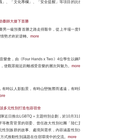
識」、「文化專欄」、「安全提醒」等項目的比例
瀾助臺師大搶下首勝
聯賽男一級預賽首勝之路走得艱辛，從上半場一度領
，情勢才終於逆轉。
more
由《Four Hands x Two》4位學生以鋼琴
契，使觀眾能近距離感受音樂的層次與魅力。
more
，有時以人影點景，有時山巒無際而遙遠，有時則
ore
度對談多元性別打造包容宿舍
近日推出LGBTQ＋主題特別企劃，於10月31日
性別平等教育背景的宿委、曾任政大性別社團「陸仁賈
元性別族群的故事、處境與需求，內容涵蓋性別光
的方式推動性別議題在住宿環境中的交流。
more