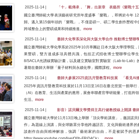
2025-11-14 |
「十」載傳承，「舞」出新章 表藝所《樂戰十五
國立臺灣師範大學表演藝術研究所年度盛事「樂戰」，即將於今年 12 月
歸。邁入第15個年頭的「樂戰」，不僅是碩一、碩二學生創作歷程中
跨域整合上的豐碩成果和持續推進。
more
2025-11-14 |
臺師大化學系深化與大阪大學合作 推動博士雙聯
國立臺灣師範大學化學系於2025年10月率團赴日本大阪大學理學院
果豐碩，雙方達成多項具體共識，包括正式招收博士雙聯學位學生、確
8/SACLA光譜線實驗計畫，以及建立實驗室對實驗室（Lab-to-La
暑期在臺師大舉辦「量子材料與永續化學」國際課程。
more
2025-11-14 |
臺師大參展2025資訊月暨教育科技展 「看見A
2025年資訊月暨教育科技展於11月13日至16日在臺北世貿一館舉
（AI）在教育、生活與產業的應用，展會串聯產官學研能量，打造跨領
生活。
more
2025-11-14 |
影音》諾貝爾文學獎得主高行健教授線上開講 臺
國立臺灣師範大學於11月13日晚上舉辦「頂尖學術講座」，邀請諾
作」為題線上演講，與全球聽眾分享他跨越語言、文化與藝術邊界的
談創作自由與精神解放，強調「藝術家的自由，不是被賦予的恩
https://www.youtube.com/live/O0h-FRjD4Ck）。
more