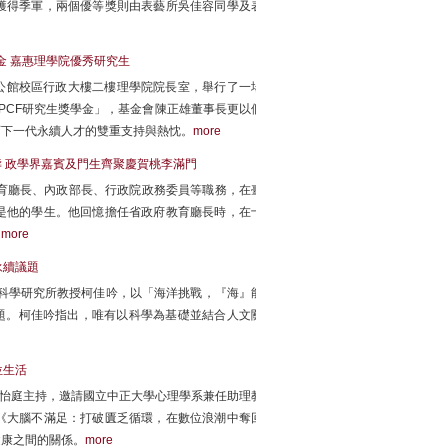
獲得季軍，兩個優等獎則由表藝所吳佳容同學及表
金 嘉惠理學院優秀研究生
學公館校區行政大樓二樓理學院院長室，舉行了一場
PCF研究生獎學金」，基金會陳正雄董事長更以個
育下一代永續人才的雙重支持與熱忱。
more
壽 政學界嘉賓及門生齊聚慶賀桃李滿門
育廳長、內政部長、行政院政務委員等職務，在臺
是他的學生。他回憶擔任省政府教育廳長時，在十
。
more
永續議題
業科學研究所教授柯佳吟，以「海洋挑戰，『海』能
題。柯佳吟指出，唯有以科學為基礎並結合人文關
位生活
鄭怡庭主持，邀請國立中正大學心理學系兼任助理教
《大腦不滿足：打破匱乏循環，在數位浪潮中奪回
健康之間的關係。
more