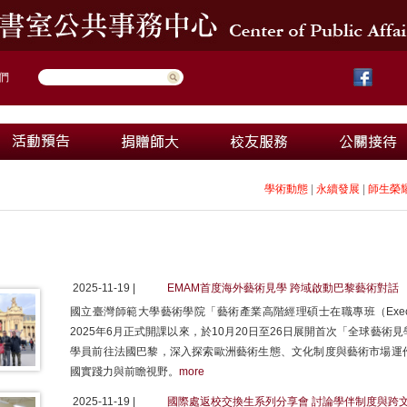
們
學術動態
|
永續發展
|
師生榮
2025-11-19 |
EMAM首度海外藝術見學 跨域啟動巴黎藝術對話
國立臺灣師範大學藝術學院「藝術產業高階經理碩士在職專班（Executive Mast
2025年6月正式開課以來，於10月20日至26日展開首次「全球藝
學員前往法國巴黎，深入探索歐洲藝術生態、文化制度與藝術市場運
國實踐力與前瞻視野。
more
2025-11-19 |
國際處返校交換生系列分享會 討論學伴制度與跨