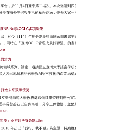
享會，於11月4日迎來第二場次。本次邀請到四位
學分享在海外學習與生活的精采點滴，帶領大家一同
NBINet與OCLC多項殊榮
出，於今（114）年度分別獲得由國家圖書館主導
獎」，同時在「臺灣OCLC管理成員館聯盟」的書目
ore
與思辨力
「跨領域系列」講座，邀請國立臺灣大學語言學研究
入淺出地解析語言學與AI語言技術的產業結構與
」打造未來競爭優勢
國立臺灣師範大學教務處跨領域學習規劃辦公室11
理事長曾荃鈺以自身為引，分享三件體悟，並勉勵
。
more
塑獎」桌遊組決賽亮點回顧
2018 年起以「我行、我不塑」為主題，持續推動