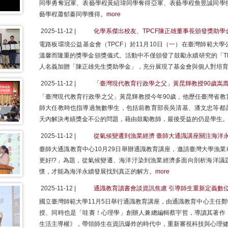
同學勇奪冠軍、表藝學程黃紹瑋同學奪得亞軍、表藝學程詹昱誠同學
藝學程蕭郁蓁同學獲得。
more
2025-11-12 |
化學系傑出校友、TPCF陳正雄董事長頒發獎助學
電路板環境公益基金會（TPCF）於11月10日（一）在臺灣師範大
溫馨而隆重的獎學金頒獎儀式。活動中不僅頒發了鼓勵永續研究的「T
人名義加贈「陳正雄先生獎助學金」，充分展現了基金會與個人對培
2025-11-12 |
「臺灣現代教育行政學之父」黃昆輝教授90歲嵩
「臺灣現代教育行政學之父」黃昆輝教授今年90歲，他歷任臺灣省教
師大任教時也指導過無數學生，包括前教育部長吳清基、潘文忠等都
天內解決考績獎金不公的問題，藉由鼓勵教師，最後受益的仍是學生
2025-11-12 |
從氣候變遷到漁業經濟 臺師大通識講座關注海洋
臺師大通識教育中心10月29日舉辦通識教育講座，邀請臺灣大學漁
更好!?」為題，從氣候變遷、海洋汙染到漁業經濟多面向剖析海洋議
懷，才能為海洋永續發展找到真正的解方。
more
2025-11-12 |
通識教育讀書會談資訊焦慮 引導師生重新定義數
國立臺灣師範大學11月5日舉行通識教育講座，由通識教育中心主任
授、同時也是「哇賽！心理學」創辦人兼總編輯蔡宇哲，導讀其著作
生活主導權》，帶領師生在資訊爆炸的時代中，重新審視科技與心理