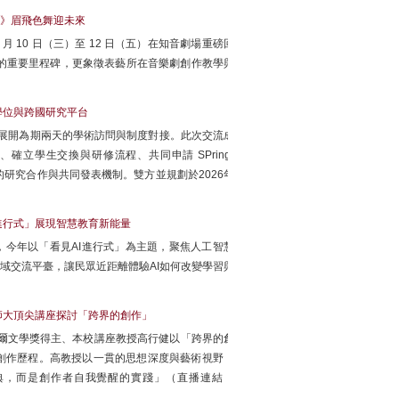
》眉飛色舞迎未來
 10 日（三）至 12 日（五）在知音劇場重磅回
的重要里程碑，更象徵表藝所在音樂劇創作教學與
學位與跨國研究平台
，展開為期兩天的學術訪問與制度對接。此次交流成
立學生交換與研修流程、共同申請 SPring-
b）的研究合作與共同發表機制。雙方並規劃於2026年
I進行式」展現智慧教育新能量
行，今年以「看見AI進行式」為主題，聚焦人工智慧
域交流平臺，讓民眾近距離體驗AI如何改變學習與
師大頂尖講座探討「跨界的創作」
貝爾文學獎得主、本校講座教授高行健以「跨界的創
創作歷程。高教授以一貫的思想深度與藝術視野，
典，而是創作者自我覺醒的實踐」（直播連結：