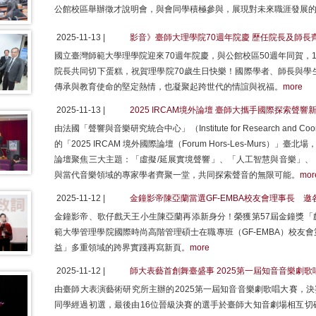
公館校區舉辦徵才說明會，與會同學積極參與，展現對未來職涯發展
2025-11-13 |
影音》臺師大理學院70週年院慶 歷任院長及師長
國立臺灣師範大學理學院迎來70週年院慶，與公館校區50週年同賀，
院長共同切下蛋糕，祝賀理學院70歲生日快樂！國際學者、師長與學
傳承與教育使命的堅定熱情，也凝聚起跨世代的情誼與祝福。
more
2025-11-13 |
2025 IRCAM境外論壇 臺師大攜手國際探索聲響
由法國「聲響與音樂研究統合中心」（Institute for Research and Coordi
的「2025 IRCAM 境外國際論壇（Forum Hors-Les-Murs
論壇聚焦三大主題：「虛擬/延展實境聲響」、「人工智慧與音樂」、
與當代音樂領域的專家學者齊聚一堂，共同探索聲音的無限可能。
mor
2025-11-12 |
金鐘影帝陳亞蘭當選GF-EMBA校友會理事長 
金鐘影帝、歌仔戲天王小生陳亞蘭再添新身分！榮獲第57屆金鐘獎「
範大學管理學院國際時尚高階管理碩士在職專班（GF-EMBA）校友
益」多重領域的跨界實踐再寫新頁。
more
2025-11-12 |
師大表藝首創舞臺盛事 2025第一屆知音音樂劇
由臺師大表演藝術研究所主辦的2025第一屆知音音樂劇歌唱大賽，決
同學經過初選，最後由16位晉級決賽的選手於臺師大知音劇場相互切