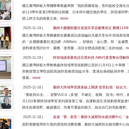
國立臺灣師範大學國際事務處舉辦「我的異國冒險」系列返校交換生分
於113學年度第2學期前往韓國、日本與中國交換的學生，與現場同
踏上跨文化的探索之旅。
more
2025-11-19 |
臺師大圖書館書目資源共享貢獻獲肯定 榮獲114年度
國立臺灣師範大學圖書館在圖書資訊資源編目共建共享合作領域表現傑
的「全國圖書書目資訊網（NBINet）」頒發的「金心獎」與「金威
資料庫使用評比中，榮獲「使用量」項目全體成員館第二名的佳績。
m
2025-11-19 |
跨領域講座聚焦語言黑科技 AI時代更需整合理解
國立臺灣師範大學教務處跨領域學習規劃辦公室於11月4日上午舉辦
所教授暨文學院副院長謝舒凱教授蒞臨分享。透過自身經驗與所學，深
發展。
more
2025-11-18 |
臺師大跨域學習講座線上開講 曾荃鈺倡「組合力
「勇敢跨出去。」迎擊VUCA（多變、不確定、複雜、混沌）時代，
月13日舉辦跨領域學習系列講座第三場，由運動員生涯規劃發展協會
師生拓展視野、敏捷嘗試、培養可遷徙的能力、組合自己的亮點優勢
2025-11-18 |
桌遊「塑」新意！臺師大減塑與永續消費中心「金
面對塑膠濫用所引發的環境與消費危機，臺師大減塑與永續消費中心自 