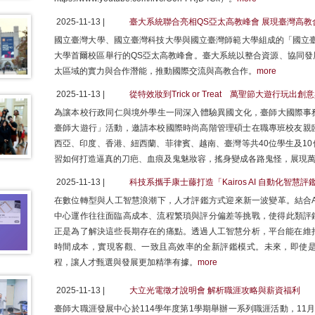
2025-11-13 |
臺大系統聯合亮相QS亞太高教峰會 展現臺灣高教
國立臺灣大學、國立臺灣科技大學與國立臺灣師範大學組成的「國立臺
大學首爾校區舉行的QS亞太高教峰會。臺大系統以整合資源、協同發
太區域的實力與合作潛能，推動國際交流與高教合作。
more
2025-11-13 |
從特效妝到Trick or Treat 萬聖節大遊行玩出
為讓本校行政同仁與境外學生一同深入體驗異國文化，臺師大國際事務
臺師大遊行」活動，邀請本校國際時尚高階管理碩士在職專班校友親
西亞、印度、香港、紐西蘭、菲律賓、越南、臺灣等共40位學生及1
習如何打造逼真的刀疤、血痕及鬼魅妝容，搖身變成各路鬼怪，展現
2025-11-13 |
科技系攜手康士藤打造「Kairos AI 自動化智
在數位轉型與人工智慧浪潮下，人才評鑑方式迎來新一波變革。結合A
中心運作往往面臨高成本、流程繁瑣與評分偏差等挑戰，使得此類評鑑多侷
正是為了解決這些長期存在的痛點。透過人工智慧分析，平台能在維
時間成本，實現客觀、一致且高效率的全新評鑑模式。未來，即使
程，讓人才甄選與發展更加精準有據。
more
2025-11-13 |
大立光電徵才說明會 解析職涯攻略與薪資福利
臺師大職涯發展中心於114學年度第1學期舉辦一系列職涯活動，11