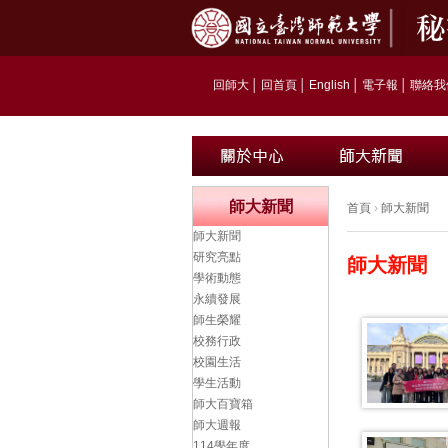
回師大
│
回首頁
│
English
│
電子報
│
聯絡我
師大新聞
首頁
›
師大新聞
師大新聞
研究亮點
師大新聞
學術動態
永續發展
師生榮耀
校務行政
校園生活
學生活動
師大百寶箱
師大週報
114學年度