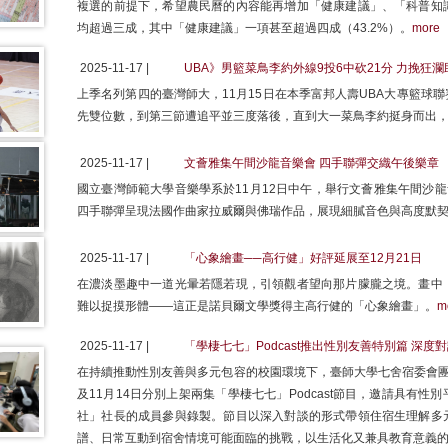
複選的前提下，希望農民曆的內容能再增加「健康建議」、「科普知
均超過三成，其中「健康建議」一項甚至超過四成（43.2%）。
more
2025-11-17 |
UBA》男籃菜鳥李約外線9投6中砍21分 力挽狂
上季名列第四的臺灣師大，11月15日在本季富邦人壽UBA大專籃球
先雙位數，到第三節遭追平並三度落後，直到大一菜鳥李約挺身而出
2025-11-17 |
文薈雅集午間沙龍音樂會 四手聯彈交織午後樂章
國立臺灣師範大學音樂學系於11月12日中午，舉行文薈雅集午間沙龍音樂會，
四手聯彈呈現法國作曲家拉威爾與佛瑞作品，展現細膩音色與高度默
2025-11-17 |
「心象繪畫──高行健」好評延展至12月21日
在濃淡墨趣中一道光暈若隱若現，引領觀者望向那片朦朧之境。畫中
難以捉摸形體——這正是諾貝爾文學獎得主高行健的「心象繪畫」。
m
2025-11-17 |
「學棲七七」Podcast推出性別友善特別篇 深
在持續推動性別友善與多元包容的校園環境下，臺師大學七舍宿委會團隊
及11月14日分別上架兩集「學棲七七」Podcast節目，邀請具有
社」社長的成員參與錄製。節目以深入對談的形式帶領住宿生理解多
譜、日常互動到宿舍情境可能面臨的挑戰，以生活化又兼具教育意義