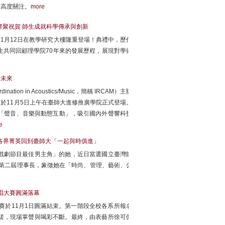
的高度關注。
more
齊聚祝賀 師生成就科學傳承與創新
11月12日在教學研究大樓隆重登場！典禮中，歷任
生共同回顧理學院70年來的發展歷程，展現對學術
新未來
nation in Acoustics/Music，簡稱 IRCAM）主辦
）」臺北場，於11月5日上午在臺師大進修推廣學院正式登場。
「聲音、音樂與動態互動」，吸引國內外聲響科技
e
邀各界菁英回到臺師大「一起與時俱進」
戲劇節目最佳男主角」的她，近日當選國立臺灣師
會第二屆理事長，象徵她在「時尚、管理、藝術、公
歌唱大賽圓滿落幕
賽於11月1日圓滿結束。第一階段全校各系所報名
磋，現場掌聲與喝彩不斷。最終，由表藝所徐可俽