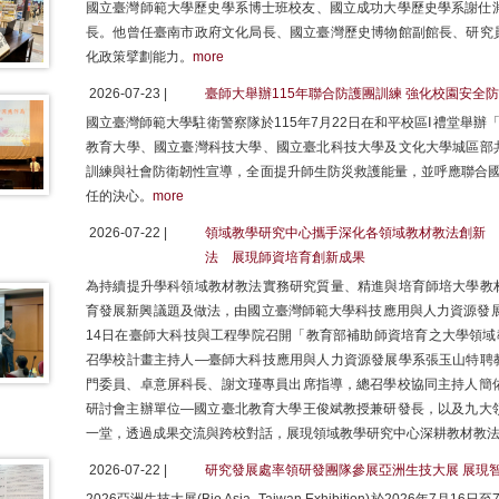
國立臺灣師範大學歷史學系博士班校友、國立成功大學歷史學系謝仕淵
長。他曾任臺南市政府文化局長、國立臺灣歷史博物館副館長、研究
化政策擘劃能力。
more
2026-07-23 |
臺師大舉辦115年聯合防護團訓練 強化校園安全
國立臺灣師範大學駐衛警察隊於115年7月22日在和平校區Ⅰ禮堂舉辦
教育大學、國立臺灣科技大學、國立臺北科技大學及文化大學城區部
訓練與社會防衛韌性宣導，全面提升師生防災救護能量，並呼應聯合國
任的決心。
more
2026-07-22 |
領域教學研究中心攜手深化各領域教材教法創新 A
法 展現師資培育創新成果
為持續提升學科領域教材教法實務研究質量、精進與培育師培大學教
育發展新興議題及做法，由國立臺灣師範大學科技應用與人力資源發展
14日在臺師大科技與工程學院召開「教育部補助師資培育之大學領域
召學校計畫主持人—臺師大科技應用與人力資源發展學系張玉山特聘
門委員、卓意屏科長、謝文瑾專員出席指導，總召學校協同主持人簡佑
研討會主辦單位—國立臺北教育大學王俊斌教授兼研發長，以及九大領
一堂，透過成果交流與跨校對話，展現領域教學研究中心深耕教材教
2026-07-22 |
研究發展處率領研發團隊參展亞洲生技大展 展現智