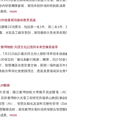
年7月16日至7月19日在臺北南港展覽館1館盛大登場。國立臺灣
校內研發團隊參展，展現本校跨域科研創新成果，
場應用。
more
創作能量展現藝術教育底蘊
榮獲22項獎項，包括第一名1件、第二名1件、第
油畫、水彩及工藝等類別，展現臺師大美術系長期深
音樂博物館 共譜文化記憶與未來想像新篇章
，7月21日由計畫共同主持人蔡昕璋率領本校銀齡
00肯定的「數位創齡行動家」團隊，共計50多位
片、留聲機及珍貴音樂文物，展開一場跨越百年音
青銀共學與社會實踐理念，透過真實場域深化青年
AI醫療
至19日盛大登場，國立臺灣師範大學攜手筑波醫電（ACE
」，其與臺灣師大光電工程研究所楊承山教授(兼副教
人工智慧（AI）、智慧自動化及資料完整性管理（Data
行的智慧醫療流程，展現臺灣光電科技跨域整合智慧醫療
要成果。
more