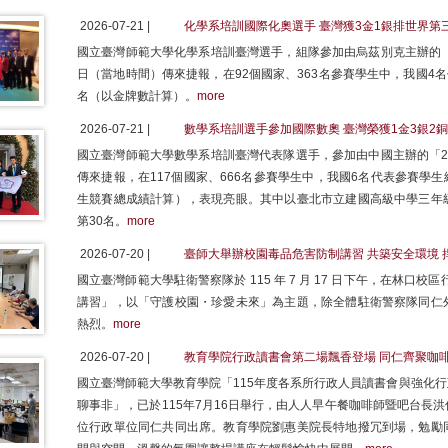
2026-07-21 |
化學系培訓國際化奧選手 臺灣獲3金1銀排世界第
國立臺灣師範大學化學系培訓臺灣選手，組隊參加由烏茲別克主辦的「2
日（當地時間）傳來捷報，在92個國家、363名參賽學生中，我國4
名（以金牌數計算）。
more
2026-07-21 |
數學系培訓選手參加國際數奧 臺灣榮獲1金3銀2銅
國立臺灣師範大學數學系培訓臺灣代表隊選手，參加由中國主辦的「20
傳來捷報，在117個國家、666名參賽學生中，我國6名代表參賽學生
生競賽總成績計算），表現亮眼。其中以臺北市立建國高級中學三年
第30名。
more
2026-07-20 |
臺師大舉辦校園毒品危害防制講習 共築安全環境 
國立臺灣師範大學駐衛警察隊於 115 年 7 月 17 日下午，在林口校區
講習」，以「守護校園・珍愛未來」為主題，除全體駐衛警察隊同仁
熱烈。
more
2026-07-20 |
教育學院行政讀書會第二場飄香登場 同仁齊聚咖啡
國立臺灣師範大學教育學院「115年度各系所行政人員讀書會與強化
聊事非」，已於115年7月16日舉行，由人人早午餐咖啡師暨吧台長
位行政單位同仁共同出席。教育學院劉惠美院長特地撥冗到場，勉勵