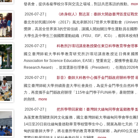
發表會，提供各級學校分享與交流之場域，對話共思客語的推動。
mor
2026-07-27 |
《終身樹人》鄭志富：臺師大開啟臺灣首度征戰世
臺北市於民國106年（2017）風光承辦2017世界大學運動會（Univer
獎牌，高居全世界第3的空前佳績，讓國人開始關注學生運動員在國際
大學生及中學生三個國際運動組織（FISU、ISF、ICG），都與本
2026-07-27 |
科教所許瑛玿講座教授榮任東亞科學教育學會理事
國立臺灣師範大學科學教育研究所許瑛玿講座教授近日傳來國際學術捷
Association for Science Education, EASE）雙重肯定，榮獲
Research Award），並當選新任理事長（President），任期自202
2026-07-27 |
影音》臺師大科教中心攜手金門縣政府辦科學營 
國立臺灣師範大學持續善盡大學社會責任，為提升金門學生自然科
力，再度攜手金門縣政府辦理「115年金門學子FUN科學」暑期營隊
的熱情。
more
2026-07-27 |
把所學帶回家鄉！臺灣師大緬甸同學會返鄉教學 
為落實教育關懷與跨文化服務，國立臺灣師範大學緬甸同學會學生團隊
14日至20日前往緬甸曼德勒華育學校暨學生中心，開展為期七天的「
甸的留臺師大學子，將在臺所學的教育專業帶回家鄉，為約60位災後
實際行動展現師大人的社會責任與人文關懷。
more