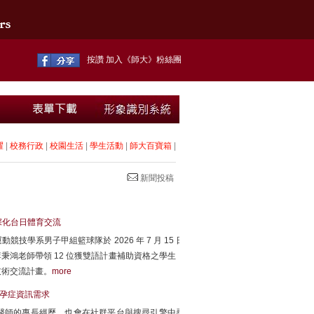
按讚 加入《師大》粉絲團
耀
|
校務行政
|
校園生活
|
學生活動
|
師大百寶箱
|
新聞投稿
深化台日體育交流
系男子甲組籃球隊於 2026 年 7 月 15 日
李秉鴻老師帶領 12 位獲雙語計畫補助資格之學生，
技術交流計畫。
more
不孕症資訊需求
醫師的專長經歷，也會在社群平台與搜尋引擎中尋