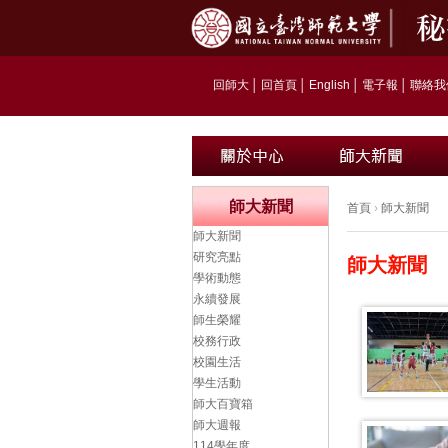
回師大
│
回首頁
│
English
│
電子報
│
聯絡我
師大新聞
首頁
›
師大新聞
師大新聞
研究亮點
師大新聞
學術動態
永續發展
師生榮耀
校務行政
校園生活
學生活動
師大百寶箱
師大週報
114學年度