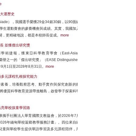
e
大運歷史
siade），我國選手榮獲29金34銀30銅，以90面總
學生運動賽會的參賽機會與成績。其實，我國加入
校有關，更精確地說，都是本校師長促成。
more
長 並獲傑出研究獎
報，獲東亞科學教育學會（East-Asian
學會最高榮譽之一的「傑出研究獎」（EASE Distinguished
6年9月1日至2028年8月31日。
more
藉多元課程扎根探究能力
學素養，培養觀察思考、動手實作與探究創新的能
，將優質科學教育資源帶進離島，啟發學子探索科學
點亮華校孩童學習路
攜手社團法人華育國際文教協會，於2026年7月
2026年緬甸華校返鄉教學服務計畫」。四位來自緬
兒童與華校學生提供華語學習及多元課程陪伴，用