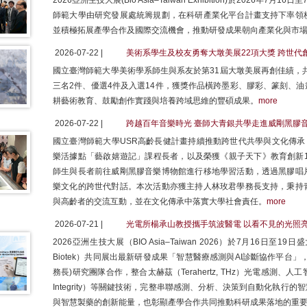
2026亞洲生技大展(Bio Asia–Taiwan Exhibition)於2026
師範大學由研究發展處統籌規劃，在科研產業化平台計畫支持下率領
並積極拓展產學合作及國際交流機會，推動研發成果朝向產業化與市
2026-07-22 |
美術系學生及校友勇奪大墩美展22項大獎 跨世代
國立臺灣師範大學美術學系師生與系友於第31屆大墩美展再創佳績，共
三名2件、優選4件及入選14件，獲獎作品橫跨墨彩、膠彩、篆刻、
耕藝術教育、鼓勵創作實踐與培養跨域思維的豐碩成果。
more
2026-07-22 |
跨越百年音樂時光 臺師大青銀共學走進威剛黑膠
國立臺灣師範大學USR高齡長健計畫持續推動跨世代共學與文化傳承
樂活據點「藝啟嬉遊記」課程長者，以及榮獲《親子天下》教育創新1
師生與長者前往威剛黑膠音樂博物館進行移地學習活動，透過黑膠唱
樂文化的跨世代對話。本次活動亦獲主持人林玫君學務長支持，秉持
與高齡者的交流互動，並在文化傳承中落實大學社會責任。
more
2026-07-21 |
光電所楊承山教授攜手筑波醫電 以看不見的光照亮
2026亞洲生技大展（BIO Asia–Taiwan 2026）於7月16日
Biotek）共同展出最新研發成果「智慧醫療感測與AI診斷協作平台
務長)研究團隊合作，整合太赫茲（Terahertz, THz）光電感測、
Integrity）等關鍵技術，完整串聯感測、分析、決策到自動化執
與智慧製藥的創新能量，也彰顯產學合作共同推動科研成果落地的重