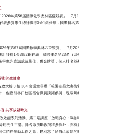
三
026年第58屆國際化學奧林匹亞競賽」，7月18
名代表參賽學生總計獲得3金1銀佳績，國際排名第3
26年第67屆國際數學奧林匹亞競賽」，7月20日
總計獲得1金3銀2銅佳績，國際排名第23名（以學
級學生許庭誠成績最佳，獲金牌獎，個人排名並列
捍衛師生健康
行政大樓 3 樓 304 會議室舉辦「校園毒品危害防制
外，也吸引林口校區宿舍職員踴躍參與，現場氣氛
香 共享放鬆時光
行政效能系列活動」第二場講座「放鬆身心：喝咖啡
洪偉翔先生主講。除各系所助教踴躍參與外，亦有多
同仁們在辛勤工作之餘，也別忘了給自己放鬆的時