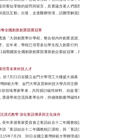
這些看似零散的提問與留言，其實蘊含著人們面對
與資訊互動」出發，走進醫療情境，試圖理解資訊
勇奪全國創新創業競賽冠軍
透過「大師創業學分學程」整合校內外創業資源、
才。近年來，學程已培育多位學生投入創業行列，
1屆戰國策全國創新創業競賽新創企業組冠軍，再
齊聚培育未來科技人才
」於7月21日在國立金門大學理工大樓盛大揭幕，
臺灣師範大學、金門大學及雲林科技大學共同主辦，
內外磁性科技領域專家學者，共同探討磁性材料、自旋電子
，透過學術交流與產學合作，持續推動臺灣磁性科
沉浸式教學 深化客語傳承與文化保存
，長年承接客家委員會之客語結合十二年國教校訂
申請「客語結合十二年國教校訂課程」與「客語沉
15年7月29、30日在國立臺灣師範大學辦理成果