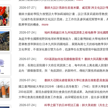
2026-07-27 |
臺師大設計系師生前進米蘭、威尼斯 跨文化設計
臺師大藝術學院力推雙語大學加碼補助計畫，設計系黃莉庭助理教授於
「以城市色彩探索跨文化設計思維」之工作坊及參與威尼斯雙年展，為
觀摩學習的機會。
more
2026-07-24 |
地科系橫越日本九州地質調查之移地教學 深化國
為提升學生國際視野與地球科學實務能力，國立臺灣師範大學地球科學系
恩肇教授率隊前往日本九州與四國地區，展開為期七天的移地教學與
文化學習，不僅深化臺日雙方合作，也讓學生在實地環境中驗證課堂
2026-07-24 |
ISX基因如何改寫腫瘤微環境？ 臺師大與高醫大
肝癌，長期位居我國十大癌症死因第二名，每年約有上萬名國人因慢
走向「腫瘤微環境」與「免疫調控」的新時代，傳統只聚焦癌細胞本
2026-07-24 |
臺師大召開永續發展與大學社會責任推動委員會議
國立臺灣師範大學於2026年《泰晤士高等教育》（THE）世界大學影響力
200名區間，展現永續發展與社會責任的亮眼成果。為持續深化校內外
大學社會責任推動委員會工作會議，由宋曜廷校長主持，提出多項重
2026-07-24 |
科學之眼下的日本明治工藝：師大美術館《共生之