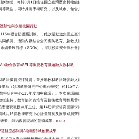
副教授，將於8月1日接任國立臺灣歷史博物館館
員等職位，同時具備學術研究，以及城市、館舍文
防護韌性與永續校園行動
「115年聯合防護團訓練」，此次活動邀集國立臺北
共同參與。活動內容結合全民國防教育、急救技能
永續發展目標（SDGs），展現校園安全與社會責
Ix融合教育xSEL等重要教育議題融入教材教
材教法優質授課師資，並推動教材教法研發融入教
學系（領域教學研究中心總召學校）於115年7月
教學研究中心115年度期中會議」。本次會議由總
教授主持，教育部師資培育及藝術教育司劉鳳雲專
宏優聘教授兼系主任、第14屆師資培育國際學術
域共16個教學研究中心計畫師長及團隊成員齊聚
法研發、鏈結教育現場的豐碩成果。
more
慧醫療感測與AI診斷跨域創新成果