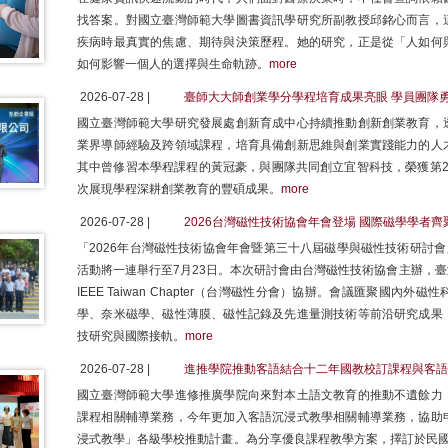
找答案。對國立臺灣師範大學圖書資訊學研究所副教授邱銘心而言，
疾病時最真實的焦慮、期待與決策歷程。她的研究，正是從「人如何
如何影響一個人的選擇與生命軌跡。
more
2026-07-28 |
臺師大大師創業學分學程培育成果亮眼 學員團隊
國立臺灣師範大學研究發展處創新育成中心持續推動創新創業教育，
業界導師經驗及跨領域課程，培育具備創新思維與創業實踐能力的人
其中曾修習本學程課程的黃冠豪，與團隊共同創立宜智科技，榮獲第2
次展現學程深耕創業教育的豐碩成果。
more
2026-07-28 |
2026台灣磁性技術協會年會登場 國際磁學學者
「2026年台灣磁性技術協會年會暨第三十八屆磁學與磁性技術研討會
活動將一連舉行至7月23日。本次研討會由台灣磁性技術協會主辦，
IEEE Taiwan Chapter（台灣磁性分會）協辦。會議匯聚國
學、奈米磁學、磁性薄膜、磁性記錄及先進量測技術等前沿研究成果
技研究與國際接軌。
more
2026-07-28 |
進推學院推動客語結合十二年國教校訂課程與客語
國立臺灣師範大學進修推廣學院向來對本土語文教育的推動不遺餘力
課程相關輔導業務，今年更加入客語沉浸式教學相關輔導業務，協助
浸式教學」各級學校推動計畫。為分享優良課程教學方案，擇訂於民國1