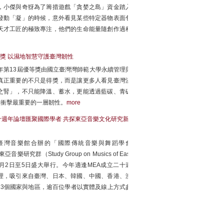
市篇」裡，小傑與奇犽為了籌措遊戲「貪婪之島」資金踏入
發動「凝」的時候，意外看見某些特定器物表面包
天才工匠的極致專注，他們的生命能量隨創作過程
獎 以濕地智慧守護臺灣韌性
年第13屆優等獎由國立臺灣灣師範大學永續管理與
真正重要的不只是得獎，而是讓更多人看見臺灣濕
之腎」，不只能降溫、蓄水，更能透過藍碳、青碳
候衝擊最重要的一層韌性。
more
 二十週年論壇匯聚國際學者 共探東亞音樂文化研究新
臺灣音樂館合辦的「國際傳統音樂與舞蹈學會
CTMD）東亞音樂研究群（Study Group on Musics of East
年7月2日至5日盛大舉行。今年適逢MEA成立二十週
理，吸引來自臺灣、日本、韓國、中國、香港、澳
3個國家與地區，逾百位學者以實體及線上方式參