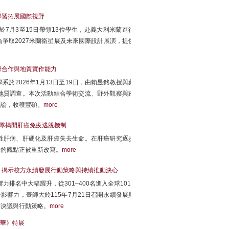
學習拓展國際視野
7月3至15日帶領13位學生，赴義大利米蘭進行
爭取2027米蘭衛星展及未來國際設計展演，提供
際合作與地質實作能力
於2026年1月13日至19日，由賴昱銘教授與葉
地質調查。本次活動結合學術交流、野外觀察與跨
理論，收穫豐碩。
more
團隊揭開肝癌免疫逃脫機制
性肝病、肝硬化及肝癌失去生命。在肝癌研究逐步
身的觀點正被重新改寫。
more
 揭示校方永續發展行動策略與持續推動決心
排名中大幅躍升，從301–400名進入全球101–
影響力，臺師大於115年7月21日召開永續發展與
要決議與行動策略。
more
華》特展