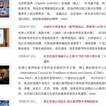
在富樫義博（Togashi Yoshihiro）的漫畫《獵人》「友克鑫
跳蚤市場，尋找具有潛藏價值的古董。當他們將念能力集中於雙眼，
覆著常人無法察覺的「氣」。漫畫設定，這是源自一群具有念能力的
溢出指尖，鎔鑄進器物的結構裡。
more
2026-07-23 |
永續所方偉達教授《臺灣濕地誌》勇奪華人科普大
有華人科普界「奧斯卡獎」之稱的《吳大猷科學普及著作獎》，2026
環境教育研究所方偉達教授著作《臺灣濕地誌》獲得。方偉達表示，
地正在面臨的危機。在氣候變遷與極端高溫威脅下，濕地就像「大地
吸收碳排、守護生物多樣性。保住濕地，就是替臺灣保住面對未來氣
2026-07-23 |
民音所攜手傳藝中心主辦 ICTMD MEA 雙年會
趨勢
由國立臺灣師範大學民族音樂研究所主辦、國立傳統藝術中心
（International Council for Traditions of Music and Dance, I
Asia, MEA）第九屆雙年會暨MEA二十週年紀念論壇」，於2026
年，會議首度擴大為四天、於國立臺灣師範大學與臺灣音樂館兩地辦
洲、美國、加拿大、巴西、英國、德國、瑞典及阿拉伯聯合大公國等1
與，共同探討東亞音樂文化研究的最新發展與未來趨勢。
more
2026-07-23 |
歷史系謝仕淵校友 接任臺灣歷史博物館館長