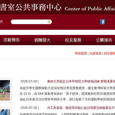
們
學術動態
|
永續發展
|
師生榮
2026-07-28 |
臺師大男籃赴日本早稻田大學移地訓練 實戰溝通
為提升學生國際移動力並深化雙語學習實務應用，國立臺灣師範大學運動競技學
至 21 日，由 EMI 運動專長術科「男子籃球」授課教師石明宗教授與
遠赴日本東京頂尖學府早稻田大學，進行為期 7 天的運動學術與競技
2026-07-28 |
AI工具進場，圖資所邱銘心從試管嬰兒經驗看見
在健康資訊快速流動的時代，人們面對醫療決策時，不僅會查詢依賴