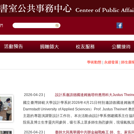
們
學術動態
|
永續發展
|
師生榮
2026-04-23 |
設計系邀請德國達姆施塔特應用科大Justus Thei
國立臺灣師範大學設計學系於2026年4月21日特別邀請德國達姆施塔特應用科學
Darmstadt University of Applied Sciences）Prof. Jus
主題的專題演講暨設計工作坊。本次活動由設計學系鄧建國系主任協
院長及博士生李靈共同參與，吸引系上眾多師生熱烈參與，現場氣氛
2026-04-23 |
臺師大與萬華國中共辦金融戰略王 師、生、家長