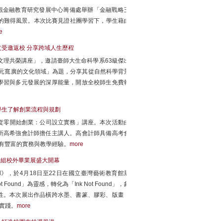
觀金融教育研究發展中心籌備處舉辦「金融戰略王
的難得風景。本次比賽見證社團學習下，學生藉由
e
友受邀返校 分享跨域人生歷程
文理共榮講座」，邀請臺師大生命科學系63級傑出
多元寬廣的文化領域」為題，分享其從自然科學背景
學習與多元發展的深厚能量，開放全校師生免費報
學生了解創業流程與規劃
「從零開始創業：公司設立實務」講座。本次活動由
所高希強會計師擔任主講人。高會計師具備高考會
學位，擁有豐富的實務與教學經驗。
more
5級水墨組校外畢業展盛大開幕
ound》，於4月18日至22日在國立臺灣藝術教育館展
und」為靈感，轉化為「Ink Not Found」，象
性。本次展出作品橫跨水墨、書篆、膠彩、版畫，
實踐。
more