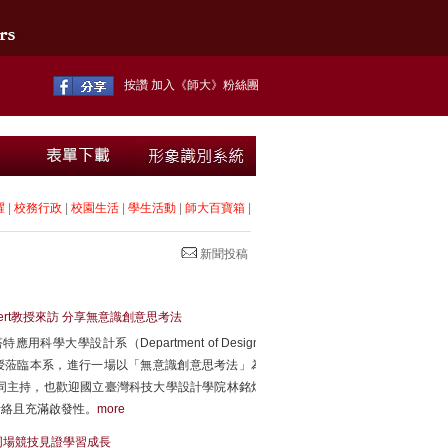
按讚 加入《師大》粉絲團
耀
|
校務行政
|
校園生活
|
學生活動
|
師大百寶箱
|
新聞投稿
nert教授來訪 分享無意識創意思考法
大學設計系（Department of Design,
tus Theinert 教授蒞臨本系，進行一場以「無意識創意思考法」為
同主持，也歡迎國立臺灣科技大學設計學院林銘煌
活絡且充滿啟發性。
more
同場競技見證學習成長