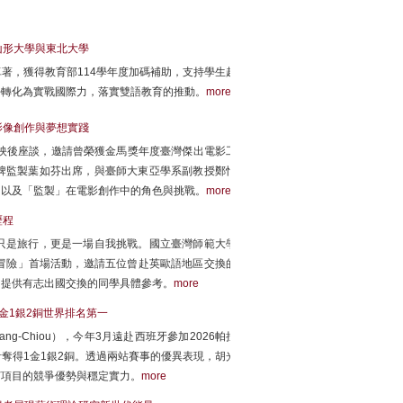
山形大學與東北大學
著，獲得教育部114學年度加碼補助，支持學生赴
學轉化為實戰國際力，落實雙語教育的推動。
more
影像創作與夢想實踐
映後座談，邀請曾榮獲金馬獎年度臺灣傑出電影工
牌監製葉如芬出席，與臺師大東亞學系副教授鄭怡
，以及「監製」在電影創作中的角色與挑戰。
more
歷程
只是旅行，更是一場自我挑戰。國立臺灣師範大學
異國冒險」首場活動，邀請五位曾赴英歐語地區交換的
，提供有志出國交換的同學具體參考。
more
金1銀2銅世界排名第一
g-Chiou），今年3月遠赴西班牙參加2026帕拉
奪得1金1銀2銅。透過兩站賽事的優異表現，胡光
打項目的競爭優勢與穩定實力。
more