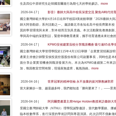
生及四位中原研究生赴韓國首爾進行為期七天的學術參訪。
more
2026-04-17 |
影音》臺師大與高中校長深度交流 聚焦AI時代培
國立臺灣師範大學於4月16日在和平校區II美術館舉辦「2026臺師大與高
師大阿勃勒節」系列活動之一。邀請臺北市各知名高中校長齊聚本校
質的學習環境與未來，對本校而言別具意義。本次活動聚焦教務創新、
學與高中端的深度對話，緊密串聯教育產業，攜手培育適應未來社會
2026-04-17 |
KPMG安侯建業蒞校分享職涯機會 吸引逾65名學
國立臺灣師範大學管理學院於115年4月13日舉辦「企業實習招募說
產業主持會計師暨安侯投資控股股份有限公司副董事長，同時也是本
面分享企業實習機會與職涯發展方向。本次為KPMG連續第二年來訪
加，惟因教室空間有限，現場座無虛席，氣氛熱絡。
more
2026-04-16 |
世界冠軍的精神領袖 永不放棄的拔河隊教練郭昇
當大家腳步一致、越退越多時，我們都知道「勝利要來了！」——景
2026-04-16 |
阿貝爾獎遴選主席Helge Holden教授來訪臺師
受國立臺灣師範大學（NTNU）理學院誠摯邀請，當代數學重鎮、挪威科學與
臨本校數學系，進行深度的學術訪問與專題演講。此次訪問不僅象徵