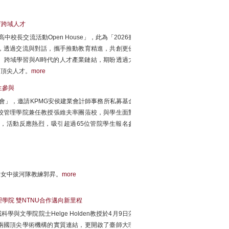
育跨域人才
中校長交流活動Open House」，此為「2026臺
，透過交流與對話，攜手推動教育精進，共創更優
跨域學習與AI時代的人才產業鏈結，期盼透過大
的頂尖人才。
more
生參與
明會」，邀請KPMG安侯建業會計師事務所私募基金
校管理學院兼任教授張維夫率團蒞校，與學生面對
，活動反應熱烈，吸引超過65位管院學生報名參
美女中拔河隊教練郭昇。
more
大理學院 雙NTNU合作邁向新里程
文學院院士Helge Holden教授於4月9日蒞
兩國頂尖學術機構的實質連結，更開啟了臺師大理