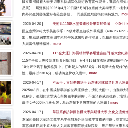
國立臺灣師範大學美術學系持續深化藝術教育實作能量，邀請台灣知
品展】，展覽將於2026年4月20日至5月8日在臺師大美術學系一樓
內外師生與藝術愛好者蒞臨參觀，一同感受鐵雕藝術的獨特魅力。
mor
2026-04-20 |
美術系115級水墨畫組校外畢業展登場 《404 Ink
國立臺灣師範大學美術學系115級水墨畫組校外畢業展《404 Ink Not
出，集結應屆畢業生四年來的學習成果與創作能量，以嶄新視角重新
力與當代思辨精神。
more
2026-04-20 |
115全大運》鄭晏晴射擊賽場雙喜臨門 破大會紀
115年全國大專校院運動會射擊項目，於4月19日在國家運動訓練中
10公尺空氣手槍資格賽中，打出驚人的582.0分，以刷新大會紀錄
性，最終以238.6分，成功將金牌收入囊中。
more
2026-04-17 |
不放手，直到夢想到手 台灣拔河隊締造世運六連
2025年8月，在中國成都舉辦的世界運動會，滂沱大雨中，由臺師
穩腳步。強烈的攻擊決心與快狠準的踩腳，不論預賽或四強賽，場場
贏得女子500公斤級金牌，為台灣創下史無前例的六連霸！
more
2026-04-17 |
華語系參訪韓國首爾大學與延世大學 文化交流促
為深化臺師大華語文教學系學生對海外華語教學實務的理解，並實地
蕭惠貞教授與中原大學人文與教育學院彭妮絲院長、應用華語文學系梁