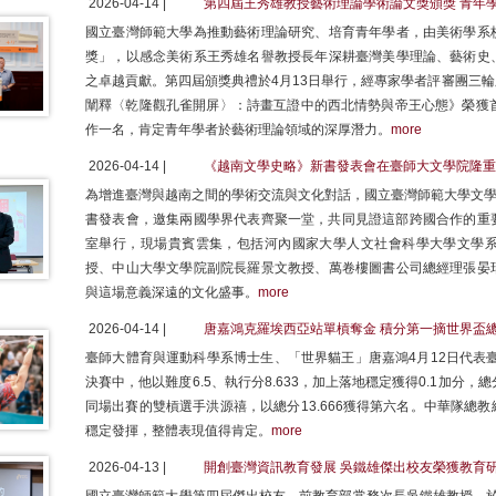
2026-04-14 |
第四屆王秀雄教授藝術理論學術論文獎頒獎 青年
國立臺灣師範大學為推動藝術理論研究、培育青年學者，由美術學系
獎」，以感念美術系王秀雄名譽教授長年深耕臺灣美學理論、藝術史
之卓越貢獻。第四屆頒獎典禮於4月13日舉行，經專家學者評審團三
闡釋〈乾隆觀孔雀開屏〉：詩畫互證中的西北情勢與帝王心態》榮獲首
作一名，肯定青年學者於藝術理論領域的深厚潛力。
more
2026-04-14 |
《越南文學史略》新書發表會在臺師大文學院隆重
為增進臺灣與越南之間的學術交流與文化對話，國立臺灣師範大學文學院
書發表會，邀集兩國學界代表齊聚一堂，共同見證這部跨國合作的重要成果。
室舉行，現場貴賓雲集，包括河內國家大學人文社會科學大學文學
授、中山大學文學院副院長羅景文教授、萬卷樓圖書公司總經理張晏
與這場意義深遠的文化盛事。
more
2026-04-14 |
唐嘉鴻克羅埃西亞站單槓奪金 積分第一摘世界盃
臺師大體育與運動科學系博士生、「世界貓王」唐嘉鴻4月12日代表臺
決賽中，他以難度6.5、執行分8.633，加上落地穩定獲得0.1加分，
同場出賽的雙槓選手洪源禧，以總分13.666獲得第六名。中華隊總
穩定發揮，整體表現值得肯定。
more
2026-04-13 |
開創臺灣資訊教育發展 吳鐵雄傑出校友榮獲教育