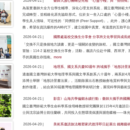
2026-04-21 |
臺師大護心團轉型亮相 「心靈小棧」與「悄悄鴨
為落實臺師大全方位學生輔導、深化心理支持系統，國立臺灣師範大
完成轉型，並精緻化原先協助形式。位於女一舍入口處的「心靈小棧
學生具人情味、可近性的「同儕陪伴 (Peer Support)」。此外
務，希望在資訊爆炸的AI時代下，建立校園中真實、有溫度的互助平
2026-04-21 |
國際處返校交換生分享會 分享跨文化學習與成長
「交換不只是換個地方讀書，更是一場關於改變的旅程。」國立臺灣師
冒險：114-2 返校交換生分享會」活動，邀請六位赴中國、西班牙
手的異國生存指南。
more
2026-04-21 |
地理系、國文系共慶80週年 跨域攜手「地形詩景
適逢國立臺灣師範大學地理學系與國文學系創系八十週年，兩系於4月
添博士舉辦「地形詩景書法展」。活動除展出石教授融會地質科學與文
創作徵選」，結合第30屆臺灣地理國際學術研討會，展現科學與藝術
2026-04-21 |
影音》山海共學偏鄉永續行動：臺師大攜手跨國團
國立臺灣師範大學生命科學系徐堉峰教授研究團隊於115年4月邀請
士與沈宗諭博士前往蘭嶼，共同投入生態環境保護與瀕危蝶種——珠
2026-04-20 |
美術系邀請旅法雕塑家武德淳即日起展出 鐵雕藝