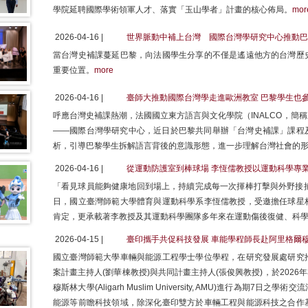
學院延聘國際學術領軍人才、落實「玉山學者」計畫的核心佈局。
mor
2026-04-16 |
世界脈動中補上台灣 國際台灣學研究中心推動巴
當台灣史補課蔓延巴黎，向法國學生分享的不僅是遙遠他方的台灣歷
重要位置。
more
2026-04-16 |
臺師大推動國際台灣學走進歐洲教室 巴黎學生也
呼應台灣史補課熱潮，法國國立東方語言與文化學院（INALCO，簡
——國際台灣學研究中心，近日於巴黎共同舉辦「台灣史補課」課程
析，引導巴黎學生拆解語言背後的意識形態，進一步理解台灣社會的
2026-04-16 |
從運動防護室到棒球場 李恆儒教授以運動科學專
「看見球員能夠健康地回到場上，持續完成每一次揮棒打擊與外野接捕
日，國立臺灣師範大學體育與運動科學系李恆儒教授，受邀擔任球星
肯定，更承載著李教授及其運動科學團隊多年來在運動傷後復健、科
2026-04-15 |
臺印攜手共促科技發展 車能學程師長赴阿里格爾
國立臺灣師範大學車輛與能源工程學士學位學程，在研究發展處研究
案計畫主持人(劉華棟教授)與共同計畫主持人(張俊興教授)，於2026
穆斯林大學(Aligarh Muslim University, AMU)進行為
能源等前瞻科技領域，除深化臺印雙方於車輛工程與能源科技之合作