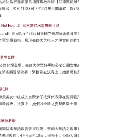
名旅法當代雕塑家武德淳返校舉辦【武德淳鐵雕作
中庭展出，並於4月28日下午2時舉行開幕式，歡迎校
e
 Not Found》探索當代水墨無限可能
 Found》即日起至4月22日於國立臺灣藝術教育館展
詮釋水墨藝術，展現臺師大美術人才厚實的創作實
錄勇奪金牌
心公西靶場登場。臺師大射擊好手鄭晏晴公開女生組
的強勢姿態晉級決賽；緊接著在決賽上，她展現抗壓
霸紀錄
大和景美女中組成的台灣女子拔河代表隊在泥濘裡踏
連勝晉級。決賽中，她們以全勝之姿擊敗瑞士隊，
進華語教學
認識韓國華語教育發展現況，臺師大華語文教學系
竣瓘教授，4月4日至10日，率領十五位師大研究