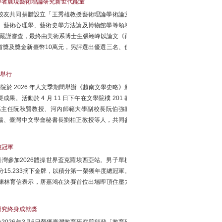
學者展現藝術理論研究新世代能量
校友共同捐贈設立「王秀雄教授藝術理論學術論文
、藝術心理學、藝術史學方法論及博物館學等領域
輪嚴謹審查，最終由美術系博士生張翊峰以論文《再
獎及獎金新臺幣10萬元，另評選出優選三名、佳
舉行
於 2026 年人文季期間舉辦《越南文學史略》新
活動於 4 月 11 日下午在文學院樸 201 教
系主任阮秋賢教授、河內師範大學副校長阮伯強教
瑞、臺灣中文學會秘書長劉柏正教授等人，共同參
總冠軍
灣參加2026體操世界盃克羅埃西亞站。男子單槓
總分15.233摘下金牌，以積分第一榮獲年度總冠軍。
教練林育信表示，唐嘉鴻在決賽首位出場即頂住壓力
研究終身成就獎