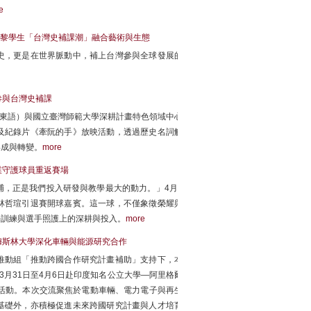
e
黎學生「台灣史補課潮」融合藝術與生態
史，更是在世界脈動中，補上台灣參與全球發展的
參與台灣史補課
稱東語）與國立臺灣師範大學深耕計畫特色領域中心
及紀錄片《牽阮的手》放映活動，透過歷史名詞解
形成與轉變。
more
業守護球員重返賽場
，正是我們投入研發與教學最大的動力。」4月5
林哲瑄引退賽開球嘉賓。這一球，不僅象徵榮耀與
學訓練與選手照護上的深耕與投入。
more
穆斯林大學深化車輛與能源研究合作
推動組「推動跨國合作研究計畫補助」支持下，本
年3月31日至4月6日赴印度知名公立大學—阿里格爾
期7日之學術交流活動。本次交流聚焦於電動車輛、電力電子與再生
基礎外，亦積極促進未來跨國研究計畫與人才培育