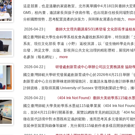
這是競賽，也是溫馨的家庭教室。北市萬華國中4月18日與臺師大宏
GM5」校內賽，邀請家長與孩子併肩作戰，也出現新任校長同場對弈
分析國際情勢，思考配置資產的決策力，與和隊友溝通合作能力。
mor
2026-04-23 |
臺師大文理共榮講座5/31將登場 文化部長李遠校
國立臺灣師範大學生命科學系校友會為慶祝創系80週年，特別規劃「
系友、現任文化部長 李遠（小野） 返校演講，以「從生物科學走向
出發，跨足文學、出版、影視與公共文化治理的精彩歷程，展現跨域
名參加（報名網址）。
more
2026-04-22 |
研發處創新育成中心舉辦公司設立實務講座 協助
國立臺灣師範大學研究發展處創新育成中心於2026年4月21日舉辦
創新育成中心主任劉華棟老師開場致詞，並邀請永逸聯合會計師事務
計師資格，並取得英國 University of Sussex 管理與創業碩士
2026-04-22 |
《404 Ink Not Found》臺師大美術學系11
國立臺灣師範大學美術學系水墨組115級畢業展《404 Ink Not F
出，並於4月21日舉行開幕茶會。展覽以網路常見的錯誤訊息「404 Not Fo
徵在當代語境中對水墨既有定義的鬆動，進而思考其多元發展的可能
並延伸至裝置與錄像等媒材，充分展現115級創作者多樣且開放的藝術