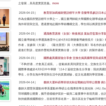
之發展，具高度實質意義。
more
2026-04-15 |
教育部加碼補助雙語標竿大學 音樂學系參訪日本
作為全國四所雙語標竿大學之一，國立臺灣師範大學國際化辦學成效卓
海外研習與交流。透過實地赴國外學術機構交流，學生得以將課堂所
2026-04-15 |
通識教育講座《女孩》映後座談 葉如芬監製分享
國立臺灣師範大學通識教育中心於4月8日舉辦臺灣劇情長片《女孩》
作者，並參與《大濛》、《陽光普照》與《大佛普拉斯》等名作的金
庭進行對談，從創作歷程與產業實務出發，分享《女孩》的製作過程
2026-04-15 |
國際處異國冒險分享會 交換生揭異國學習與成長
「不夠舒適，才會真正成長。」從氣候差異到課堂文化，交換生活不
國際事務處於4月9日中午舉辦「114-2 返校交換生分享會：我的
學生，分享在海外學習與生活中的真實經驗，從文化適應到學習策略
2026-04-14 |
臺師大運科碩專班胡光秋征戰帕拉羽球公開賽 摘1
臺師大體育與運動科學系運動科學碩士在職專班學生胡光秋（HU, Guan
羽球國際公開賽，攜手搭檔楊伊宸於一級與二級賽事中表現亮眼，合計
秋持續累積國際積分，目前世界排名第一，顯示其在女子輪椅羽球雙