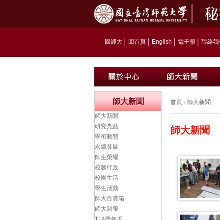
回師大
│
回首頁
│
English
│
電子報
│
聯絡我
師大新聞
首頁
›
師大新聞
師大新聞
研究亮點
師大新聞
學術動態
永續發展
師生榮耀
校務行政
校園生活
學生活動
師大百寶箱
師大週報
114學年度