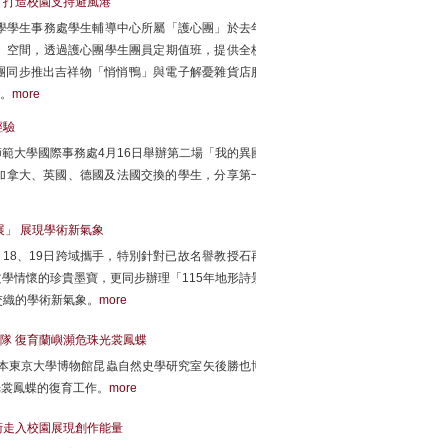
」打造校園支持避風港
學學生事務處學生輔導中心所屬「護心團」於去年
」空間，透過護心團學生團員定期值班，提供全校
，護心團同步推出吉祥物「悄悄鴨」與電子解憂雜貨店服
台。
more
經驗
範大學國際事務處4月16日舉辦第二場「我的異國
、加拿大、英國、德國及法國交換的學生，分享第一
展」 展現學術新氣象
18、19日跨域攜手，特別針對已故名譽教授石再
學情懷的珍貴墨寶，更同步辦理「115年地形詩景
交織的學術新氣象。
more
隊 復育蘭嶼瀕危珠光裳鳳蝶
日本東京大學博物館昆蟲自然史學研究室矢後勝也博
光裳鳳蝶的復育工作。
more
術走入校園展現創作能量