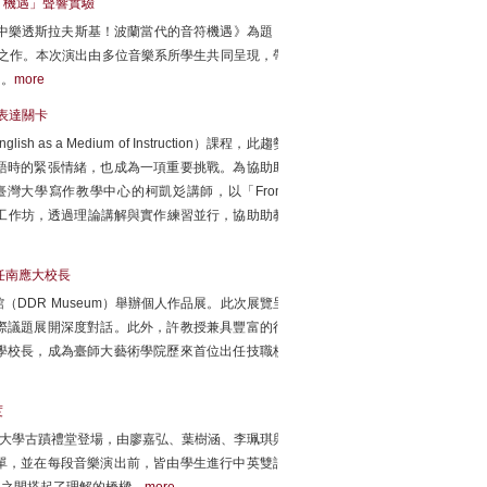
「機遇」聲響實驗
中樂透斯拉夫斯基！波蘭當代的音符機遇》為題，
四首經典之作。本次演出由多位音樂系所學生共同呈現，帶
力。
more
語表達關卡
a Medium of Instruction）課程，此趨勢
語時的緊張情緒，也成為一項重要挑戰。為協助助
灣大學寫作教學中心的柯凱彣講師，以「From
 EMI TA」為題主持工作坊，透過理論講解與實作練習並行，協助助教
任南應大校長
DDR Museum）舉辦個人作品展。此次展覽呈
際議題展開深度對話。此外，許教授兼具豐富的行
學校長，成為臺師大藝術學院歷來首位出任技職校
度
範大學古蹟禮堂登場，由廖嘉弘、葉樹涵、李珮琪與
單，並在每段音樂演出前，皆由學生進行中英雙語