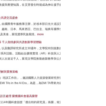
救援與應變知識，在災害發生時能成為伸出援手的
位共譜交流盛會
天，由國際青年服務隊主辦，於校本部日光大道設置
、越南、日本、馬來西亞、巴拉圭、瑞典等國學生
化及美食，展現濃厚民族風情。
more
幕 千人熱情參與共譜創新學習體驗
，以及翻譯研究所成立30週年，文學院特別規劃自
季系列活動。活動結合擴增實境（AR）科技與人文
與人次達近千人，展現文學院推動創新教學與公共
性理解與實務策略
 TA）培訓工作坊」，邀請國際人力資源發展研究所張
 for EMI TAs in the AI Era」為題，為EMI TA帶來內容
語言處理 榮獲國科會最高榮譽
114年國科會頒授「傑出特約研究員」殊榮，肯定