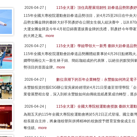
2026-04-27 |
115全大運》頂住高壓展現韌性 跆拳道品勢郭彥
115年全國大專校院運動會跆拳道品勢項目，於4月25至26日在中
品勢女團金牌的臺師大好手郭彥妤在公開女生個人組決賽中，以8.87
大運女團金牌及今年4月初亞錦賽選拔賽金牌的洗禮，郭彥妤今年帶著
的大將之風。
more
2026-04-27 |
115全大運》學姐帶領大一新秀 臺師大跆拳道品
115年全國大專校院運動會跆拳道品勢團體組賽事於4月26日點燃戰
嫻帶領兩位大一新生林子娟、簡鈺珈組成的代表隊，以絕佳的默契與氣勢
勢項目的首面金牌。
more
2026-04-27 |
數位浪潮下的百年企業轉型：永豐餘如何跨足電子
永豐餘投資控股ESG辦公室吳家鈴經理於4月21日受邀至管理學院「
業發展歷程出發，深入剖析永豐餘如何由傳統造紙產業成功轉型，逐
2026-04-24 |
115全大運》全國大專院校運動會授旗 臺師大運
為期五天的115年全國大專院校運動會將於5月2日正式登場。國立臺
校長親自主持，將象徵校譽與拼搏精神的校旗授予體育室詹俊成主任
奪佳績。
more