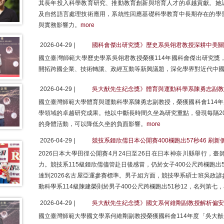
其長年投入科學教育研究、推動教育創新與培育人才的卓越貢獻。她
及自然語言處理技術應用，系統性回應基礎科學教育中長期存在的學
與實務影響力。
more
2026-04-29 |
國科會傑出研究獎》歷史系吳翎君教授深耕中美關
國立臺灣師範大學歷史學系吳翎君教授榮獲114年國科會傑出研究獎
開拓跨國企業、技術轉讓、政經互動等新興議題，深化學界對近代中
2026-04-29 |
吳大猷先生紀念獎》體育與運動科學系陳勇志副教
國立臺灣師範大學體育與運動科學系陳勇志副教授，榮獲國科會114
學領域的卓越研究成果。他以中斷長時間久坐為研究重點，發現每隔20
的身體活動，可以降低久坐的負面影響。
more
2026-04-29 |
競技系鍾欣儒日本公開賽400欄跑出57秒46 刷
2026日本大學田徑公開賽4月24日至26日在日本神奈川縣舉行，
力。競技系115級鍾欣儒儘管赴日後感冒，仍於女子400公尺跨欄跑出
達到2026名古屋亞運參賽標準。男子組方面，競技學系碩士班吳政諺參
動科學系114級陳建榮則於男子400公尺跨欄跑出51秒12，名列第
2026-04-29 |
吳大猷先生紀念獎》國文系何維剛副教授解析偏安
國立臺灣師範大學國文學系何維剛副教授榮獲國科會114年度「吳大