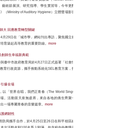
坊、藝術節展演、研究指導、學生實習等，今年更配
try of Auditory Hygiene）立體聲場影音
師大 回應教育轉型關鍵
4月29日在「城市學」網站刊出專訪，聚焦國立臺
才培育築起高等教育的重要防線。
more
 共創師生幸福新典範
與臺中市政府教育局於4月27日正式簽署「社會情
教育行政資源，攜手推動系統化SEL教育方案，打
力引爆全場
界在唱，我們正青春（The World Sings,
堂熱鬧登場。活動當天座無虛席，來自各地的僑生齊聚一
譜出一場專屬青春的音樂篇章。
more
防護網韌性
防局攜手合作，於4月25日至26日在和平校區綜
。本次活動名額100名馬上額滿，包含校內外教職員