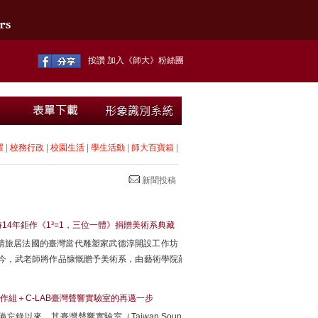
按讚 加入《師大》粉絲團
耀
|
校務行政
|
校園生活
|
學生活動
|
師大百寶箱
|
新聞投稿
14年鉅作《1³=1，三位一體》捐贈美術系典藏
請旅居法國的臺灣當代雕塑家武德淳開設工作坊，
。如今，武老師將作品慷慨贈予美術系，由藝術學院莊
組＋C-LAB臺灣聲響實驗室的再邁一步
忘錄以來，其臺灣聲響實驗室（Taiwan Sound