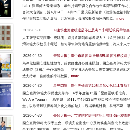
Lab）與臺師大音樂學系，每年持續密切之合作包含國際課程/工作
合師大音樂節，於4月24日、4月25日呈現嶄新製作《聽覺衛生福利部》（Minis
作品與觀眾互動之展演，共演三場，每場皆吸引滿座的觀眾。
more
2026-05-01 |
AI讓學生更聰明還是停止思考？宋曜廷校長帶領臺
人工智慧究竟讓學生更聰明，還是逐漸削弱思考能力？《遠見雜誌》於
灣師範大學校長宋曜廷，如何帶領師資培育重鎮推動轉型，為未來人
2026-04-30 |
臺師大攜手臺中市教育局 推動SEL教育扎根校園
為深化校園心理韌性教育、落實師生身心健康照顧，國立臺灣師範大學
緒學習（SEL）合作備忘錄」，雙方將結合臺師大專業研究能量與地方
造支持每一位師生的幸福校園。
more
2026-04-30 |
星光閃耀！僑生先修部第15屆星師盃歌唱比賽熱
國立臺灣師範大學僑生先修部114學年度第15屆「星師盃歌唱比賽」，以「世
We Are Young）」為主題，於115年4月23日在林口校區禮
堂，以歌聲展現青春與文化交織的魅力，現場氣氛沸騰、掌聲不斷，
2026-04-30 |
臺師大攜手北市消防局辦理防災士培訓 強化校園
國立臺灣師範大學學生會、環境安全衛生中心及總務處與臺北市政府消
合大樓210展覽廳，舉辦「臺北市政府115年第1期防災士培訓課程」