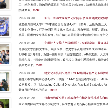
工生熱烈參與，期盼透過系統性的學科與術科訓練，讓學員具備基礎
關鍵力量。
more
2026-04-30 |
影音》臺師大國際文化節開幕 多國美食與文化攤
國立臺灣師範大學2026年國際文化節於4月28日開幕，活動為期三
多國文化攤位，打造校園異國文化交流場域。來自美國、印度、緬甸
參與，同學們身穿傳統服飾，站在精心布置的攤位中熱情介紹自身文
2026-04-30 |
文學院人文季「文院獅蹤記．AR探索趣」圓滿落
為慶祝文學院國文學系、英語學系、歷史學系及地理學系成立80週年
3月9日至4月8日，為期一個月舉辦「文院獅蹤記．AR探索趣」人文
學科內容，打造跨領域學習場域，吸引校內外師生踴躍參與，總計參
參與之成果。
more
2026-04-30 |
從文化差異到AI應用 EMI TA培訓深化文化多樣
臺師大教學發展中心於4月22日舉辦「114-2 全英語教學助理（EMI
媁雯教授，以「Managing Cultural Diversity: Practical Strategies
紮實且貼近實務的培訓。
more
2026-04-29 |
傑出特約研究員》科教所吳心楷教授跨域導入自然
國立臺灣師範大學再傳學術捷報，科學教育研究所吳心楷講座教授榮獲