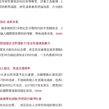
近年研究聚焦於幼兒科學教育、評量工具建構，以
習與教學議題，研究成果兼具理論深度、方法創新
係史 成果卓著
，她長期研究19世紀至冷戰時代的中美關係史，並
國融入國際體系歷程的理解，學術成果卓著。
more
授倡議生活即運動 打造全民健康新解方
年度吳大猷先生紀念獎，肯定其在健康促進與運動科
至30分鐘起身快走2到3分鐘，一天內累積30分鐘
新個人最佳、再達亞運標準
臺師大多位田徑選手赴日參賽，在國際舞台展現競爭
57秒46佳績，不僅刷新個人生涯最佳成績，也再次
加400公尺項目，以47秒27排名第五；體育與運
七，在國際賽場展現穩定表現。
more
政權歷史經驗 對照當代臺灣社會
猷先生紀念獎」，肯定其在人文研究領域的傑出表現