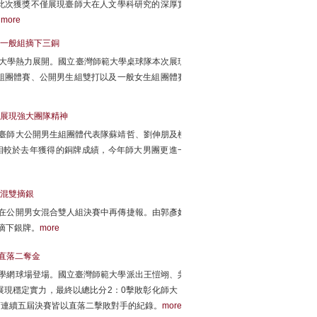
此次獲獎不僅展現臺師大在人文學科研究的深厚實
。
more
與一般組摘下三銅
中央大學熱力展開。國立臺灣師範大學桌球隊本次展現
組團體賽、公開男生組雙打以及一般女生組團體賽
隊展現強大團隊精神
，臺師大公開男生組團體代表隊蘇靖哲、劉伸朋及柳
。相較於去年獲得的銅牌成績，今年師大男團更進一
勢混雙摘銀
大在公開男女混合雙人組決賽中再傳捷報。由郭彥妤
摘下銀牌。
more
直落二奪金
大學網球場登場。國立臺灣師範大學派出王愷翊、吳
現穩定實力，最終以總比分2：0擊敗彰化師大，
下連續五屆決賽皆以直落二擊敗對手的紀錄。
more