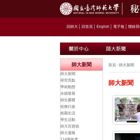
回師大
│
回首頁
│
English
│
電子報
│
聯絡我
師大新聞
首頁
›
師大新聞
師大新聞
研究亮點
師大新聞
學術動態
永續發展
師生榮耀
校務行政
校園生活
學生活動
師大百寶箱
師大週報
114學年度