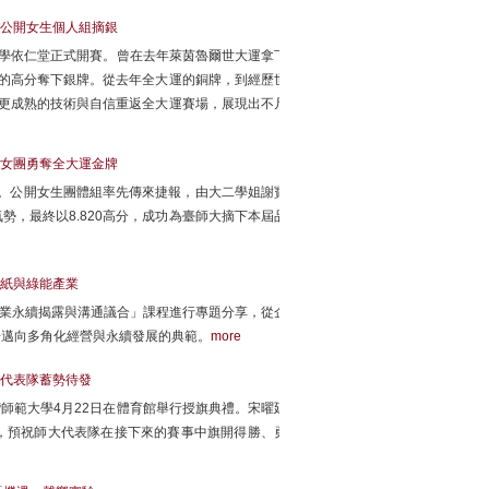
妤公開女生個人組摘銀
央大學依仁堂正式開賽。曾在去年萊茵魯爾世大運拿下
0的高分奪下銀牌。從去年全大運的銅牌，到經歷世
更成熟的技術與自信重返全大運賽場，展現出不凡
勢女團勇奪全大運金牌
火。公開女生團體組率先傳來捷報，由大二學姐謝寶
，最終以8.820高分，成功為臺師大摘下本屆品
紙與綠能產業
企業永續揭露與溝通議合」課程進行專題分享，從企
步邁向多角化經營與永續發展的典範。
more
動代表隊蓄勢待發
灣師範大學4月22日在體育館舉行授旗典禮。宋曜廷
，預祝師大代表隊在接下來的賽事中旗開得勝、勇