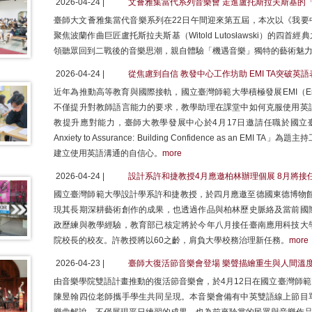
2026-04-24 |
文薈雅集當代系列音樂會 走進盧托斯拉夫斯基的
臺師大文薈雅集當代音樂系列在22日午間迎來第五屆，本次以《我要
聚焦波蘭作曲巨匠盧托斯拉夫斯基（Witold Lutosławski）的
領聽眾回到二戰後的音樂思潮，親自體驗「機遇音樂」獨特的藝術魅
2026-04-24 |
從焦慮到自信 教發中心工作坊助 EMI TA突破英
近年為推動高等教育與國際接軌，國立臺灣師範大學積極發展EMI（English as 
不僅提升對教師語言能力的要求，教學助理在課堂中如何克服使用英
教提升應對能力，臺師大教學發展中心於4月17日邀請任職於國立臺
Anxiety to Assurance: Building Confidence as an
建立使用英語溝通的自信心。
more
2026-04-24 |
設計系許和捷教授4月應邀柏林辦理個展 8月將接
國立臺灣師範大學設計學系許和捷教授，於四月應邀至德國東德博物館（
現其長期深耕藝術創作的成果，也透過作品與柏林歷史脈絡及當前國
政歷練與教學經驗，教育部已核定將於今年八月接任臺南應用科技大
院校長的校友。許教授將以60之齡，肩負大學校務治理新任務。
more
2026-04-23 |
臺師大復活節音樂會登場 樂聲描繪重生與人間溫
由音樂學院雙語計畫推動的復活節音樂會，於4月12日在國立臺灣師
陳昱翰四位老師攜手學生共同呈現。本音樂會備有中英雙語線上節目