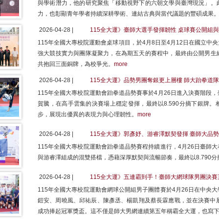
與學術潛力，他的研究聚焦「移動視野下的六朝文學與臺灣現況」。
力，也彰顯青年學者持續深耕學術、連結古典與當代議題的豐碩成果
2026-04-28 |
115全大運》臺師大選手發揮韌性 桌球賽公開組
115年全國大專校院運動會桌球項目，於4月8日至4月12日在國立
強大競技實力與團隊凝聚力，在為期五天的賽程中，最終由公開男生
共抱回三面銅牌，為校爭光。
more
2026-04-28 |
115全大運》品勢男團奪銀更上層樓 師大跆拳道
115年全國大專校院運動會跆拳道品勢賽事於4月26日進入決賽階段
賀騰，在高手雲集的決賽場上穩定發揮，最終以8.590分摘下銀牌
步，展現出優異的表現力與心理韌性。
more
2026-04-28 |
115全大運》郭彥妤、游睿澤默契發揮 臺師大品
115年全國大專校院運動會跆拳道品勢賽程持續進行，4月26日臺師
與游睿澤組成的混雙搭檔，憑藉深厚默契與流暢節奏，最終以8.790分
2026-04-28 |
115全大運》五連霸到手！臺師大網球隊男團決賽
115年全國大專校院運動會網球公開組男子團體賽於4月26日在中央
鎧安、周曉風、邱祐辰、陳彥丞、楊凱翔及蔡長霖應戰，並在決賽中展
成功捧起冠軍獎盃。這不僅是師大男網連續第五年稱霸全大運，也寫