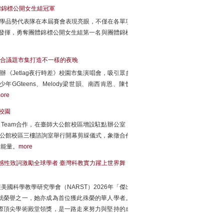
體錦標公開女生組冠軍
大學品勢代表隊在本屆賽會表現亮眼，不僅在各單項
定發揮，勇奪團體錦標公開女生組第一名與團體錦標
會結合議題市集打造不一樣的夜晚
《Jetlag夜行時差》校園市集演唱會，吸引眾多
年GGteens、Melody梁世韻、南西肯恩、陳忻
ore
語校園
EMI Team合作，在臺師大公館校區增設駐點辦公室，
於公館校區三樓諮詢室舉行開幕剪綵儀式，象徵合作
展能量。
more
 感性致詞激勵全球學者 臺灣科教實力躍上世界舞
國科學教學研究學會（NARST）2026年「傑出
就榮譽之一，她亦成為首位獲此殊榮的華人學者。
際頂尖學術殿堂領獎，是一路走來努力與堅持的成