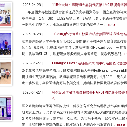
2026-04-28 |
115全大運》臺灣師大品勢代表隊1金3銀 勇奪團
115年全國大專校院運動會跆拳道品勢賽事圓滿落幕，國立臺灣師範
賽事中拿下1金、3銀，以及2項第五名、2項第七名，更憑藉整體穩
公開男生組第二名，成為本屆賽會表現突出的隊伍之一。
more
2026-04-28 |
《Jetlag夜行時差》校園演唱會熱鬧登場 學生
國立臺灣師範大學學生會於4月26日晚間在和平校區綜合體育館四樓舉辦
師生到場參與。活動由雨婷主持，邀請李浩瑋Howard Lee、公館青少
玥、婁峻碩SHOU 、理想混蛋等多組藝人輪番登場，現場氣氛熱烈。
m
2026-04-27 |
Fulbright Taiwan進駐臺師大 攜手打造國際化雙
為深化校園雙語學習環境，國立臺灣師範大學與Fulbright Taiwan 
提供師生英語教學諮詢、教師增能與多元學習資源。4月22日，雙方
進一步深化，期盼透過資源共享與交流，持續拓展校園雙語教育的發
2026-04-27 |
科教所邱美虹名譽教授榮獲NARST國際最高榮譽
台
國立臺灣師範大學再傳國際捷報，科學教育研究所名譽教授邱美虹榮獲美
研究貢獻獎」，此獎項為全球科學教育研究領域最具指標性的終身成
她領獎時感性表示，當年第一次出國、語言尚不熟悉，如今能站上國
果，也證明來自臺灣的學者，同樣能在世界舞台做出重要貢獻。
more