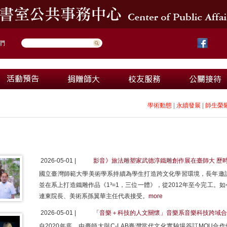
們
學術動態
|
永續發展
|
師生榮
2026-05-01 |
影音》旅法雕塑家武德淳鐵雕創作展在臺師大 歷時
國立臺灣師範大學美術學系持續為學生打造跨文化學習環境，長年邀
並在系上打造鐵雕作品《1³=1，三位一體》，從2012年至今完工
連東院長、美術系孫翼華主任代表接受。
more
2026-05-01 |
「音樂＋科技的人文關懷」音樂系音樂科技跨域合作
自2020年底，由臺師大與C-LAB臺灣當代文化實驗場簽訂MOU合作備