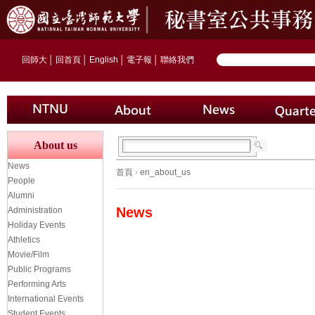
回師大
│
回首頁
│
English
│
電子報
│
聯絡我們
About us
News
首頁
›
en_about_us
People
Alumni
News
Administration
Holiday Events
Athletics
Movie/Film
Public Programs
Performing Arts
International Events
Student Events