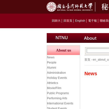
回師大
│
回首頁
│
English
│
電子報
│
聯絡我
About us
News
首頁
›
en_about_u
People
Alumni
News
Administration
Holiday Events
Athletics
Movie/Film
Public Programs
Performing Arts
International Events
Student Events