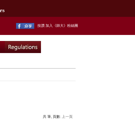
按讚 加入《師大》粉絲團
共 筆, 頁數:
上一頁