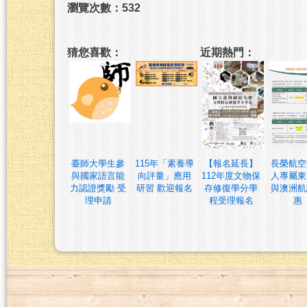
瀏覽次數：532
猜您喜歡：
近期熱門：
臺師大學生參
115年「素養導
【報名延長】
長榮航空
與國家語言能
向評量」應用
112年度文物保
人專屬東
力認證獎勵 受
研習 歡迎報名
存修復學分學
與澳洲航
理申請
程受理報名
惠