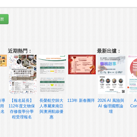
近期熱門：
最新出爐：
養導
【報名延長】
長榮航空師大
113年 新春團拜
2026 AI 風險與
A
用
112年度文物保
人專屬東南亞
AI 倫理國際論
Con
報名
存修復學分學
與澳洲航線優
壇
程受理報名
惠