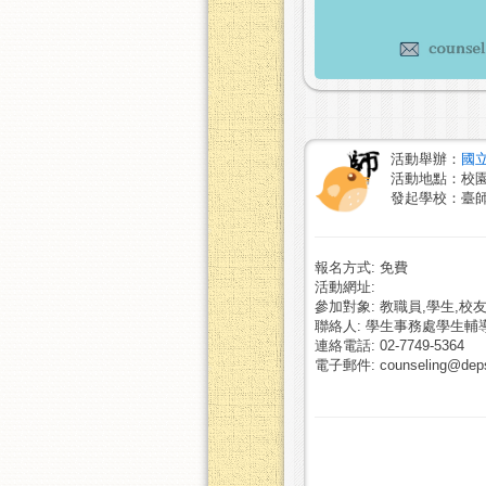
活動舉辦：
國
活動地點：校
發起學校：臺
報名方式: 免費
活動網址:
參加對象: 教職員,學生,校友
聯絡人: 學生事務處學生輔
連絡電話: 02-7749-5364
電子郵件: counseling@deps.