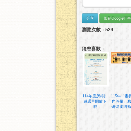
瀏覽次數：529
猜您喜歡：
114年度所得扣
115年「素
繳憑單開放下
向評量」應
載
研習 歡迎