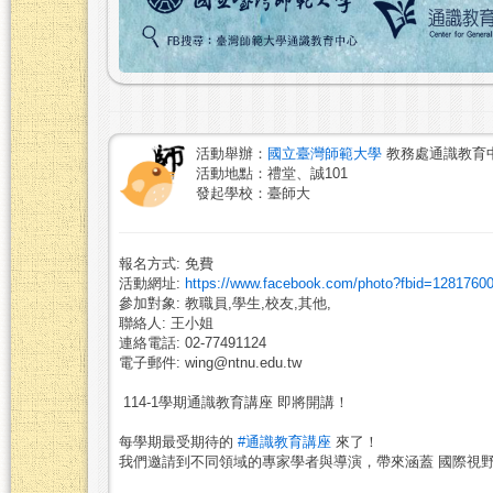
活動舉辦：
國立臺灣師範大學
教務處通識教育
活動地點：禮堂、誠101
發起學校：臺師大
報名方式: 免費
活動網址:
https://www.facebook.com/photo?fbid=128176
參加對象: 教職員,學生,校友,其他,
聯絡人: 王小姐
連絡電話: 02-77491124
電子郵件: wing@ntnu.edu.tw
114-1學期通識教育講座 即將開講！
每學期最受期待的
#通識教育講座
來了！
我們邀請到不同領域的專家學者與導演，帶來涵蓋 國際視