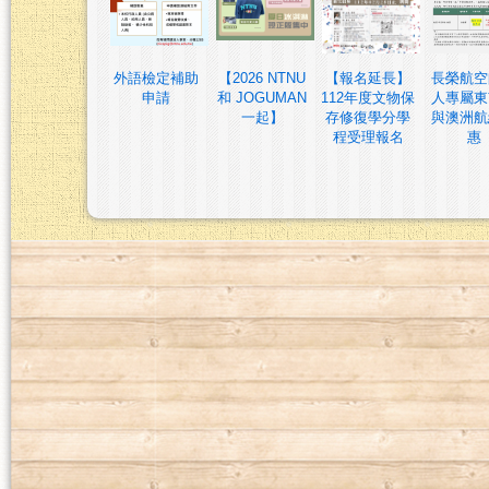
外語檢定補助
【2026 NTNU
【報名延長】
長榮航空
申請
和 JOGUMAN
112年度文物保
人專屬東
一起】
存修復學分學
與澳洲航
程受理報名
惠