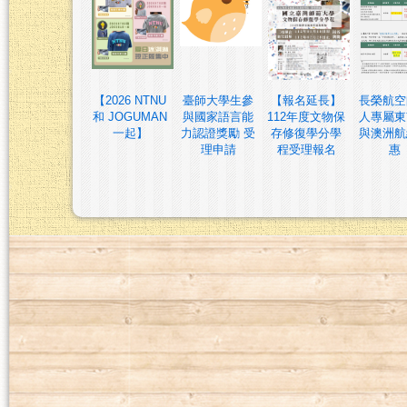
【2026 NTNU
臺師大學生參
【報名延長】
長榮航空
和 JOGUMAN
與國家語言能
112年度文物保
人專屬東
一起】
力認證獎勵 受
存修復學分學
與澳洲航
理申請
程受理報名
惠