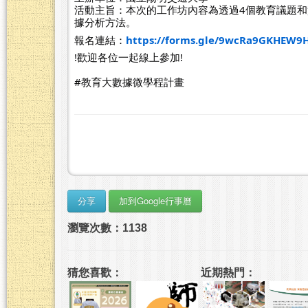
活動主旨：本次的工作坊內容為透過4個教育議題
據分析方法。
報名連結：
https://forms.gle/9wcRa9GKHEW9
!歡迎各位一起線上參加!
#教育大數據微學程計畫
瀏覽次數：1138
猜您喜歡：
近期熱門：