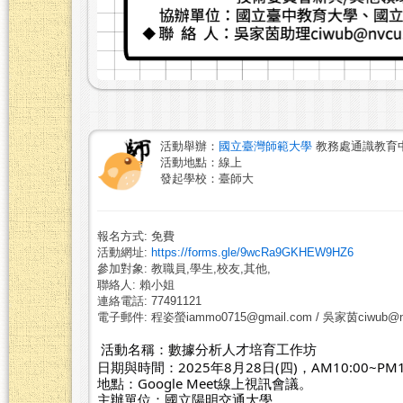
活動舉辦：
國立臺灣師範大學
教務處通識教育
活動地點：線上
發起學校：臺師大
報名方式: 免費
活動網址:
https://forms.gle/9wcRa9GKHEW9HZ6
參加對象: 教職員,學生,校友,其他,
聯絡人: 賴小姐
連絡電話: 77491121
電子郵件: 程姿螢iammo0715@gmail.com / 吳家茵ciwub@ny
活動名稱：數據分析人才培育工作坊
日期與時間：2025年8月28日(四)，AM10:00~PM
地點：Google Meet線上視訊會議。
主辦單位：國立陽明交通大學