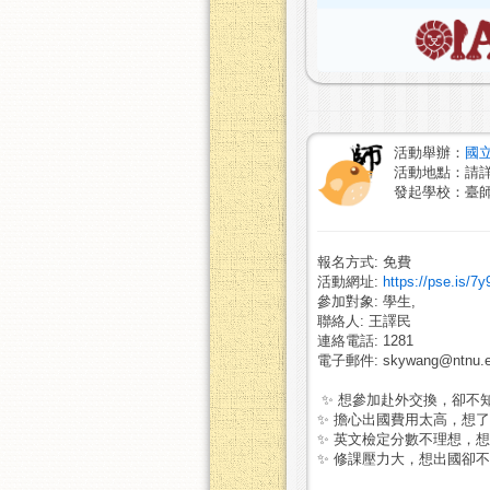
活動舉辦：
國
活動地點：請
發起學校：臺
報名方式: 免費
活動網址:
https://pse.is/7
參加對象: 學生,
聯絡人: 王譯民
連絡電話: 1281
電子郵件: skywang@ntnu.e
✨ 想參加赴外交換，卻不
✨ 擔心出國費用太高，想
✨ 英文檢定分數不理想，
✨ 修課壓力大，想出國卻