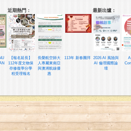
近期熱門：
最新出爐：
NU
【報名延長】
長榮航空師大
113年 新春團拜
2026 AI 風險與
A
AN
112年度文物保
人專屬東南亞
AI 倫理國際論
Con
存修復學分學
與澳洲航線優
壇
程受理報名
惠