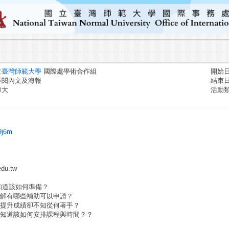
立臺灣師範大學
國際處學術合作組
開始日期
詳閱內文及海報
結束日期
師大
活動
y9j6m
du.tw
知道該如何準備？
了解有哪些補助可以申請？
想提升成績卻不知從何著手？
不知道該如何安排課程與時間？？