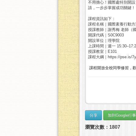
不用擔心！國際處特別開設
請，一步步掌握成功關鍵！
課程資訊如下：
課程名稱｜國際素養行動方案
授課教師｜謝秀梅 老師（
開課代碼｜S0C9003
開設單位｜理學院
上課時間｜週一 15:30–17:2
授課教室｜E101
課程大綱｜https://pse.is/7
課程開放全校同學修習，
瀏覽次數：1807