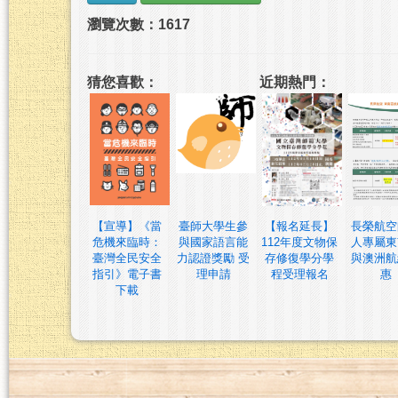
瀏覽次數：1617
猜您喜歡：
近期熱門：
【宣導】《當
臺師大學生參
【報名延長】
長榮航空
危機來臨時：
與國家語言能
112年度文物保
人專屬東
臺灣全民安全
力認證獎勵 受
存修復學分學
與澳洲航
指引》電子書
理申請
程受理報名
惠
下載