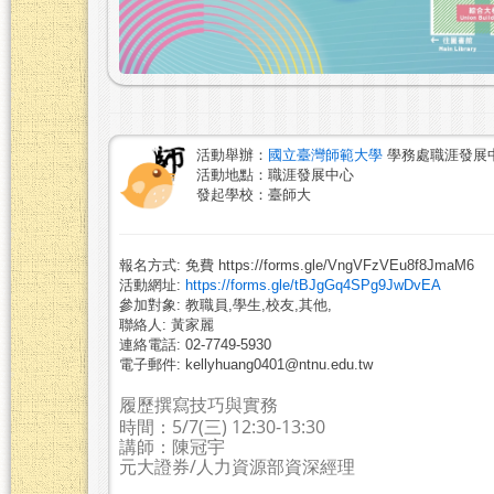
活動舉辦：
國立臺灣師範大學
學務處職涯發展
活動地點：職涯發展中心
發起學校：臺師大
報名方式: 免費 https://forms.gle/VngVFzVEu8f8JmaM6
活動網址:
https://forms.gle/tBJgGq4SPg9JwDvEA
參加對象: 教職員,學生,校友,其他,
聯絡人: 黃家麗
連絡電話: 02-7749-5930
電子郵件: kellyhuang0401@ntnu.edu.tw
履歷撰寫技巧與實務
時間：5/7(三) 12:30-13:30
講師：陳冠宇
元大證券/人力資源部資深經理