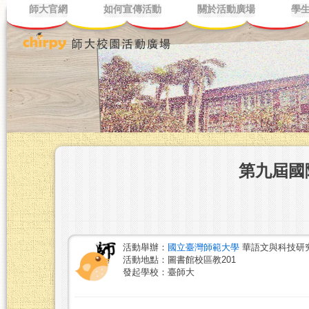
師大官網
如何宣傳活動
關於活動廣場
學
第九屆國
活動舉辦：
國立臺灣師範大學
華語文與科技研究
活動地點：圖書館校區教201
發起學校：臺師大