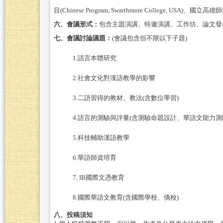
目
(Chinese Program, Swarthmore College, USA)
、國立高雄師
六、會議形式：
包含主題演講、特邀演講、工作坊、論文發
七、會議討論議題：
(
會議包含但不限以下子題
)
1.
語言本體研究
2.
社會文化對漢語教學的影響
3.
二語習得的教材、教法
(
含數位學習
)
4.
語言的測驗與評量
(
含測驗命題設計、華語文能力測
5.
科技輔助漢語教學
6.
華語師資培育
7. IB
國際文憑教育
8.
國際華語文教育
(
含國際學校、僑校
)
八、投稿須知