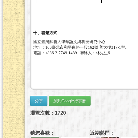
十、聯繫方式
國立臺灣師範大學華語文與科技研究中心
地址：
106
臺北市和平東路一段
162
號
普大樓
317-1
室。
電話：
+886-2-7749-1489
聯絡人：林先生&
瀏覽次數：1720
猜您喜歡：
近期熱門：