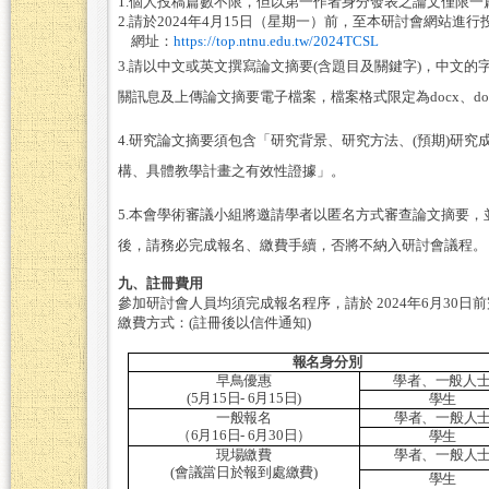
1.
個人投稿篇數不限，但以第一作者身分發表之論文僅限一
2.
請於
2024
年
4
月
15
日（星期一）前，至本研討會網站進行
網址：
https://top.ntnu.edu.tw/2024TCSL
3.
請以中文或英文撰寫論文摘要
(
含題目及關鍵字
)
，中文的
關訊息及上傳論文摘要電子檔案，檔案格式限定為
docx
、
do
4.
研究論文摘要須包含「研究背景、研究方法、
(
預期
)
研究
構、具體教學計畫之有效性證據」。
5.
本會學術審議小組將邀請學者以匿名方式審查論文摘要，
後，請務必完成報名、繳費手續，否將不納入研討會議程。
九、註冊費用
參加研討會人員均須完成報名程序，請於
2024
年
6
月
30
日前
繳費方式
：
(
註冊後以信件通知
)
報名身分別
早鳥優惠
學者、一般人
(5
月
15
日
- 6
月
15
日
)
學生
一般報名
學者、一般人
（
6
月
16
日
- 6
月
30
日）
學生
現場繳費
學者、一般人
(
會議當日於報到處繳費
)
學生