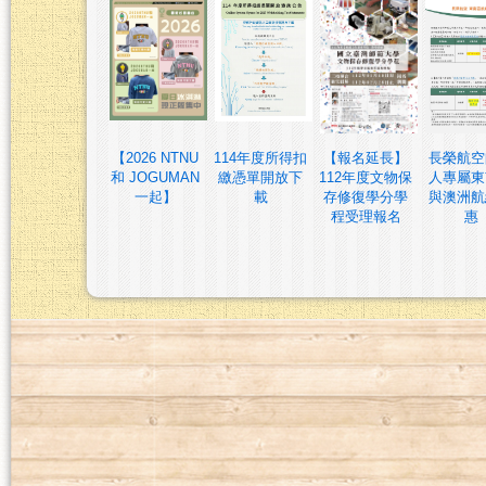
【2026 NTNU
114年度所得扣
【報名延長】
長榮航空
和 JOGUMAN
繳憑單開放下
112年度文物保
人專屬東
一起】
載
存修復學分學
與澳洲航
程受理報名
惠