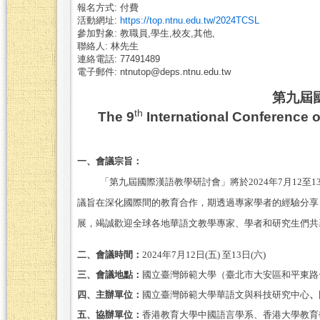
報名方式: 付費
活動網址:
https://top.ntnu.edu.tw/2024TCSL
參加對象: 教職員,學生,校友,其他,
聯絡人: 林先生
連絡電話: 77491489
電子郵件: ntnutop@deps.ntnu.edu.tw
第九屆
th
The 9
International Conference
一、會議宗旨：
「
第九屆國際漢語教學研討會
」
將於
2024
年
7
月
12
至
1
議旨在深化國際間的教育合作，期透過專家學者的經驗分享
展，竭誠歡迎全球各地華語文教學專家、學者和研究生們共
二、會議時間：
2024
年
7
月
12
日
(
五
)
至
13
日
(
六
)
三、會議地點：
國立臺灣師範大學（臺北市大安區和平東路
四、主辦單位：
國立臺灣師範大學華語文與科技研究中心
、
五、協辦單位：
香港教育大學中國語言學系、香港大學教育