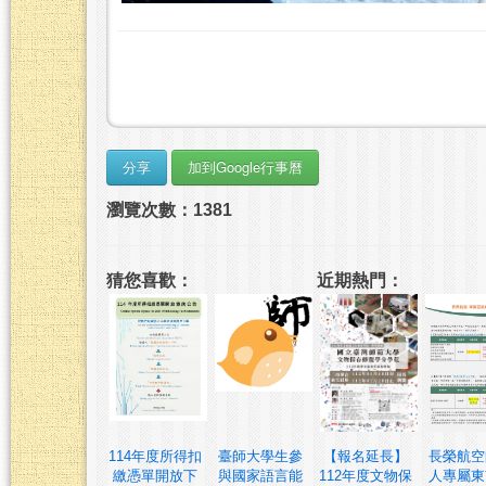
瀏覽次數：1381
猜您喜歡：
近期熱門：
114年度所得扣
臺師大學生參
【報名延長】
長榮航空
繳憑單開放下
與國家語言能
112年度文物保
人專屬東