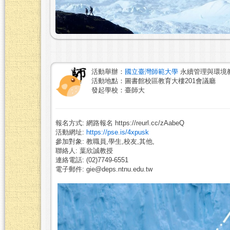
活動舉辦：
國立臺灣師範大學
永續管理與環境
活動地點：圖書館校區教育大樓201會議廳
發起學校：臺師大
報名方式: 網路報名 https://reurl.cc/zAabeQ
活動網址:
https://pse.is/4xpusk
參加對象: 教職員,學生,校友,其他,
聯絡人: 葉欣誠教授
連絡電話: (02)7749-6551
電子郵件: gie@deps.ntnu.edu.tw