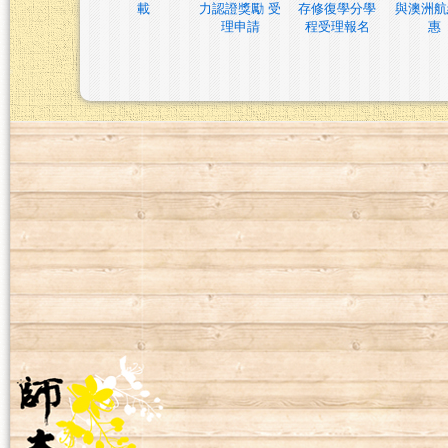
載
力認證獎勵 受
存修復學分學
與澳洲航
理申請
程受理報名
惠