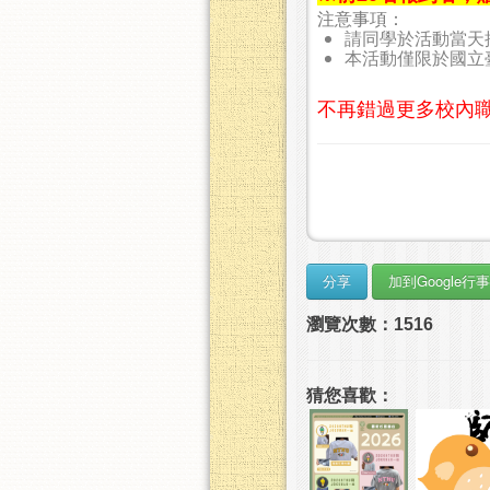
注意事項：
請同學於活動當天
本活動僅限於國立
不再錯過更多校內
瀏覽次數：1516
猜您喜歡：