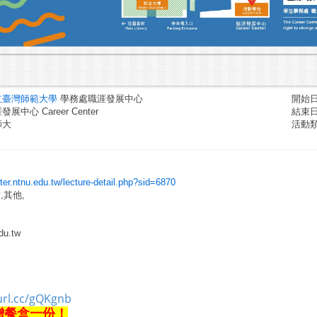
立臺灣師範大學
學務處職涯發展中心
開始日期
中心 Career Center
結束日期
師大
活動
nter.ntnu.edu.tw/lecture-detail.php?sid=6870
,其他,
u.tw
url.cc/gQKgnb
贈餐盒一份！