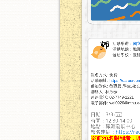
活動舉辦：
國
活動地點：職涯發展
發起學校：臺
報名方式: 免費
活動網址:
https://careerce
參加對象: 教職員,學生,校友
聯絡人: 林欣薇
連絡電話: 02-7749-1221
電子郵件: wei0926@ntnu.ed
日期：3/3 (五)
時間：12:30-14:00
地點：職涯發展中心
報名連結：
https://re
※前20名報到者，