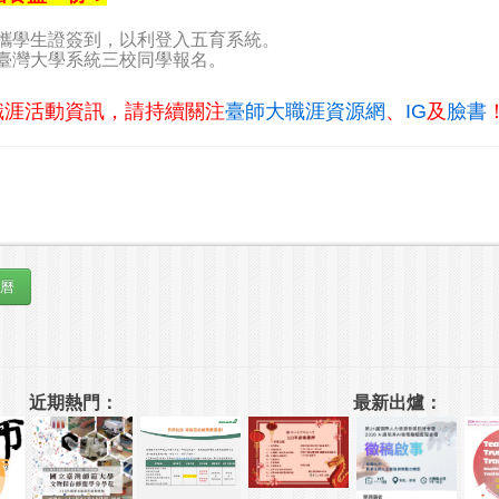
攜學生證簽到，以利登入五育系統。
臺灣大學系統三校同學報名。
職涯活動資訊，請持續關注
臺師大職涯資源網
、
IG
及
臉書
近期熱門：
最新出爐：