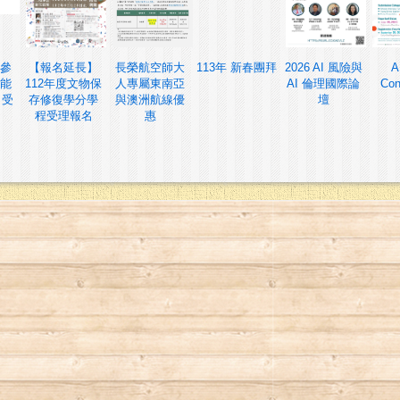
參
【報名延長】
長榮航空師大
113年 新春團拜
2026 AI 風險與
A
能
112年度文物保
人專屬東南亞
AI 倫理國際論
Con
 受
存修復學分學
與澳洲航線優
壇
程受理報名
惠