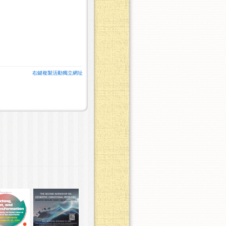
！
右鍵複製活動獨立網址