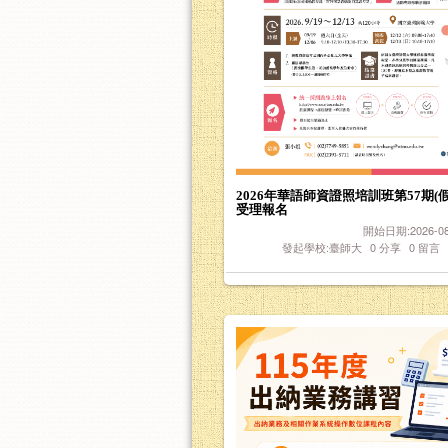
2026年華語師資證照培訓班第57期(
受理報名
開始日期:2026-08-
發起學校:臺師大
0
分享
0
留言