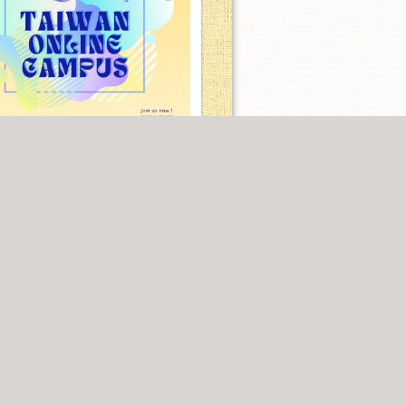
1學期【全球遠距學院】邀請您遠距選讀
質數位課程
開始日期:2026-08-10 10:00
發起學校:臺師大
0
分享
0
留言
47
有興趣