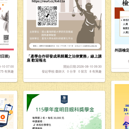
外語檢
假日班)
「產學合作研發成果歸屬之法律實務」線上講
座 歡迎報名
10 07:00
開始日期:2026-08-10 09:30
75
有興趣
發起學校:臺師大
0
分享
0
留言
8
有興趣