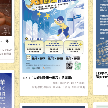
an．傳
10 08:00
424
有興趣
115學
請)8/1
115-1「大師創業學分學程」選課囉!
開始日期:2026-08-17 08:00
發起學校:臺師大
0
分享
0
留言
916
有興趣