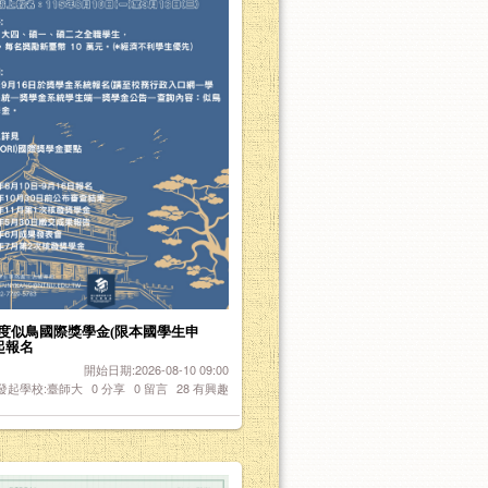
年度似鳥國際獎學金(限本國學生申
0起報名
開始日期:2026-08-10 09:00
發起學校:臺師大
0
分享
0
留言
28
有興趣