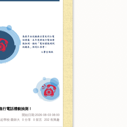
將進行電話禮貌抽測！
開始日期:2026-08-03 08:00
起學校:臺師大
0
分享
0
留言
202
有興趣