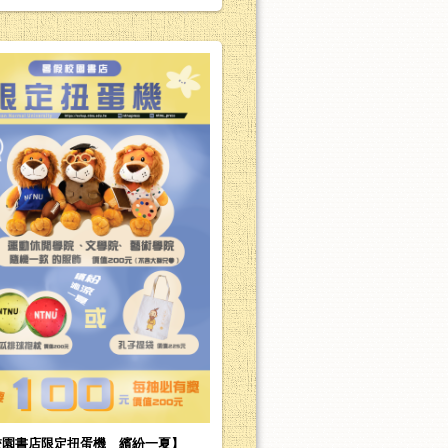
校園書店限定扭蛋機＿繽紛一夏】