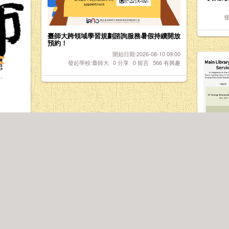
發
臺師大跨領域學習規劃諮詢服務暑假持續開放
預約！
開始日期:2026-08-10 09:00
發起學校:臺師大
0
分享
0
留言
566
有興趣
11 09:00
430
有興趣
Main Lib
發