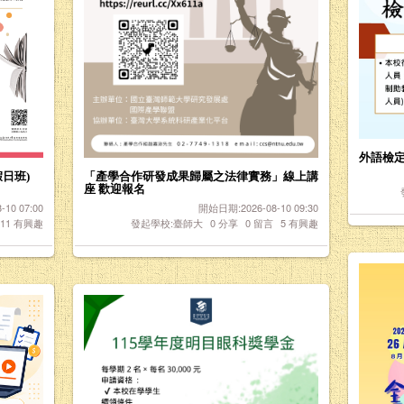
外語檢
假日班)
「產學合作研發成果歸屬之法律實務」線上講
座 歡迎報名
10 07:00
開始日期:2026-08-10 09:30
11
有興趣
發起學校:臺師大
0
分享
0
留言
5
有興趣