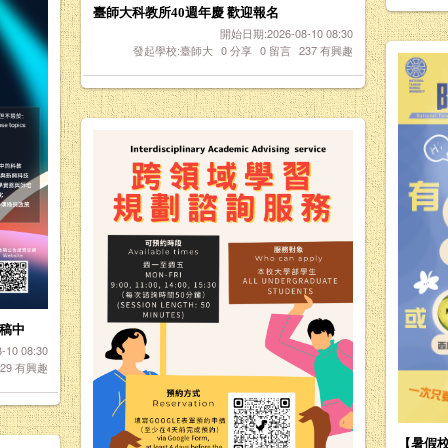
臺師大科教所40週年慶 歡迎報名
開始日期:2026-08-10 08:30
發起學校:臺師大
0
分享
0
留言
237
有興趣
徵稿中
10 08:30
229
有興趣
【暑假