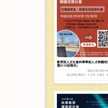
教育部人文社會科學學術人才跨國培
選(9/20起報名)
開始日期:2026-08-
發起學校:臺師大
0
分享
0
留言