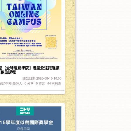
1學期【全球遠距學院】邀請您遠距選讀
質數位課程
開始日期:2026-08-10 10:00
發起學校:臺師大
0
分享
0
留言
44
有興趣