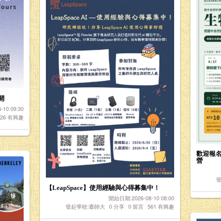
開
10 09:30
326
有興趣
歡迎報名
營
發
【LeapSpace】使用經驗與心得募集中！
開始日期:2026-08-10 08:00
發起學校:臺師大
0
分享
0
留言
561
有興趣