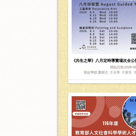
《共生之華》八月定時導覽場次全公
開始日期:2026-08-
發起學校:臺師大
0
分享
0
留言