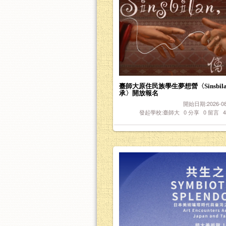
臺師大原住民族學生夢想營〈Sinsbil
承〉開放報名
開始日期:2026-08-
發起學校:臺師大
0
分享
0
留言