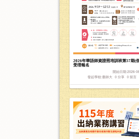
2026年華語師資證照培訓班第57期(
受理報名
開始日期:2026-08-
發起學校:臺師大
0
分享
0
留言