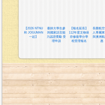
【2026 NTNU
臺師大學生參
【報名延長】
長榮航空
和 JOGUMAN
與國家語言能
112年度文物保
人專屬東
一起】
力認證獎勵 受
存修復學分學
與澳洲航
理申請
程受理報名
惠