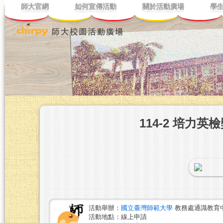
師大官網
如何宣傳活動
關於活動廣場
學
114-2 培力英檢
活動舉辦：
國立臺灣師範大學
教務處通識教育
活動地點：線上申請