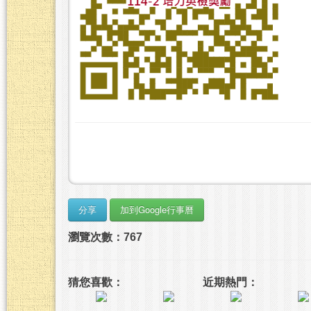
瀏覽次數：767
猜您喜歡：
近期熱門：