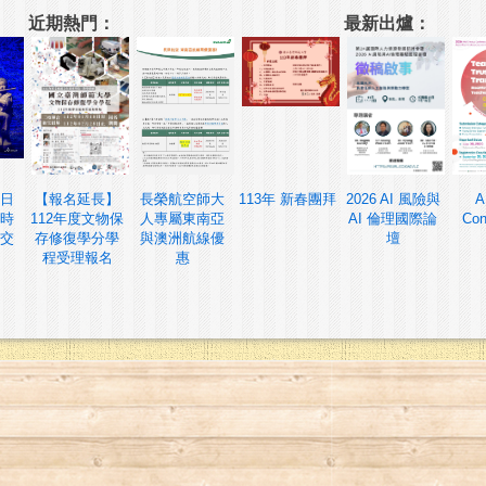
近期熱門：
最新出爐：
日
【報名延長】
長榮航空師大
113年 新春團拜
2026 AI 風險與
A
時
112年度文物保
人專屬東南亞
AI 倫理國際論
Con
交
存修復學分學
與澳洲航線優
壇
程受理報名
惠