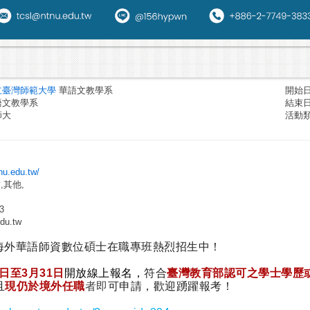
立臺灣師範大學
華語文教學系
開始日期
語文教學系
結束日期
師大
活動
tnu.edu.tw/
,其他,
3
du.tw
海外華語師資數位碩士在職專班熱烈招生中！
1日至3月31日
開放線上報名，
符合
臺灣教育部認可之學士學歷
且
現仍於境外任職
者即
可申請，歡迎踴躍報考！