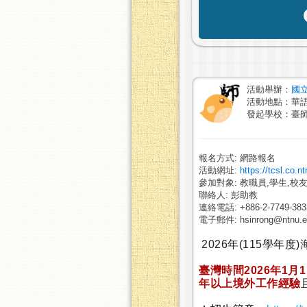
活動舉辦：
國
活動地點：華
發起學校：臺
報名方式: 網路報名
活動網址:
https://tcsl.co.n
參加對象: 教職員,學生,校友
聯絡人: 彭助教
連絡電話: +886-2-7749-383
電子郵件: hsinrong@ntnu.e
2026年(115學年度)
臺灣時間2026年1月
年以上境外工作經驗