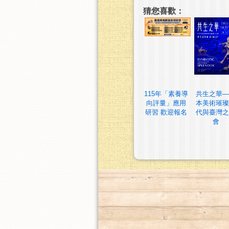
猜您喜歡：
115年「素養導
共生之華—
向評量」應用
本美術璀璨
研習 歡迎報名
代與臺灣之
會