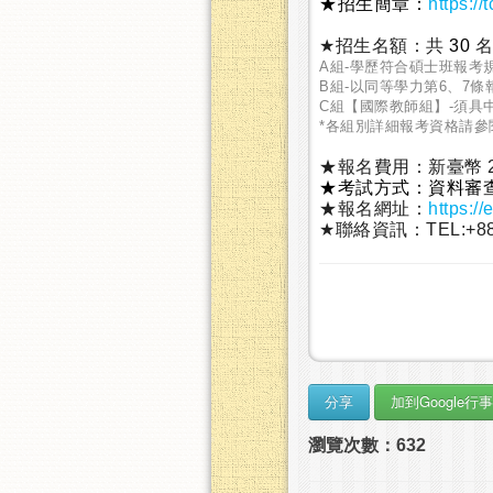
★招生簡章：
https:/
★招生名額：共
30
名
A組-學歷符合碩士班報考規
B組-以同等學力第6、7條
C組【國際教師組】-須具
*各組別詳細報考資格請參
★報名費用：新臺幣 2,
★考試方式：資料審
★報名網址：
https://
★聯絡資訊：TEL:+886-2-
瀏覽次數：632