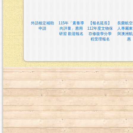
外語檢定補助
115年「素養導
【報名延長】
長榮航空
申請
向評量」應用
112年度文物保
人專屬東
研習 歡迎報名
存修復學分學
與澳洲航
程受理報名
惠