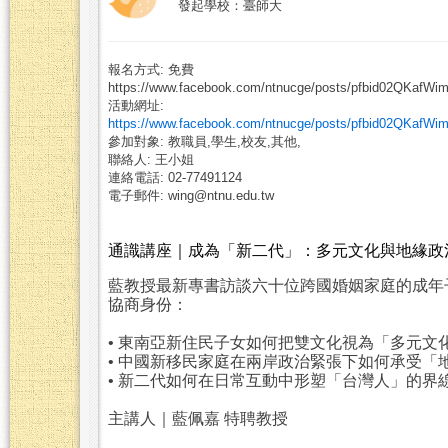
發起學校：臺師大
報名方式: 免費
https://www.facebook.com/ntnucge/posts/pfbid02Q
活動網址:
https://www.facebook.com/ntnucge/posts/pfbid02Q
參加對象: 教職員,學生,校友,其他,
聯絡人: 王小姐
連絡電話: 02-77491124
電子郵件: wing@ntnu.edu.tw
通識講座｜成為「新二代」：多元文化與地緣政
藍教授最新專書訪談六十位跨國婚姻家庭的成年
協商身份：
• 東南亞新住民子女如何把雙文化視為「多元文
• 中國新移民家庭在兩岸政治緊張下如何承受「
• 新二代如何在日常互動中形塑「台灣人」的界
主講人｜藍佩嘉 特聘教授