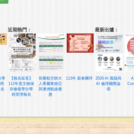
近期熱門：
最新出爐：
養導
【報名延長】
長榮航空師大
113年 新春團拜
2026 AI 風險與
A
用
112年度文物保
人專屬東南亞
AI 倫理國際論
Con
報名
存修復學分學
與澳洲航線優
壇
程受理報名
惠