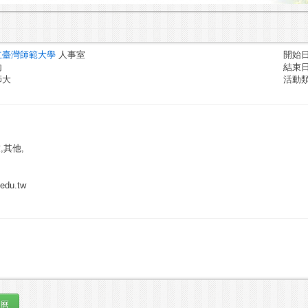
立臺灣師範大學
人事室
開始日期
內
結束日期
師大
活動
,其他,
edu.tw