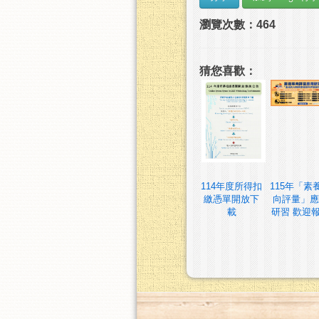
瀏覽次數：464
猜您喜歡：
114年度所得扣
115年「素
繳憑單開放下
向評量」應
載
研習 歡迎