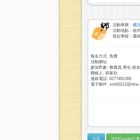
活動舉辦：
國
活動地點：校
發起學校：臺
報名方式: 免費
活動網址:
參加對象: 教職員,學生,校友
聯絡人: 薛家欣
連絡電話: 0277491308
電子郵件: sixth0212@ntnu.